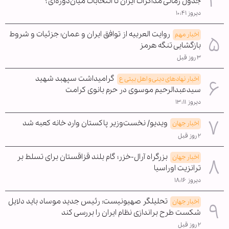
جدول زمانی مذاکرات ایران تا انتخابات میان‌دوره‌ای؟
دیروز ۱۰:۴۱
روایت العربیه از توافق ایران و عمان؛ جزئیات و شروط
اخبار مهم
بازگشایی تنگه هرمز
۳ روز قبل
گرامیداشت سپهبد شهید
اخبار نهادهای دینی و اهل بیتی ع
سیدعبدالرحیم موسوی در حرم بانوی کرامت
دیروز ۱۳:۱۱
ویدیو/ نخست‌وزیر پاکستان وارد خانه کعبه شد
اخبار جهان
۲ روز قبل
بزرگراه آرال-خزر؛ گام بلند قزاقستان برای تسلط بر
اخبار جهان
ترانزیت اوراسیا
دیروز ۱۸:۱۶
تحلیلگر صهیونیست: رئیس جدید موساد باید دلایل
اخبار جهان
شکست طرح براندازی نظام ایران را بررسی کند
۲ روز قبل