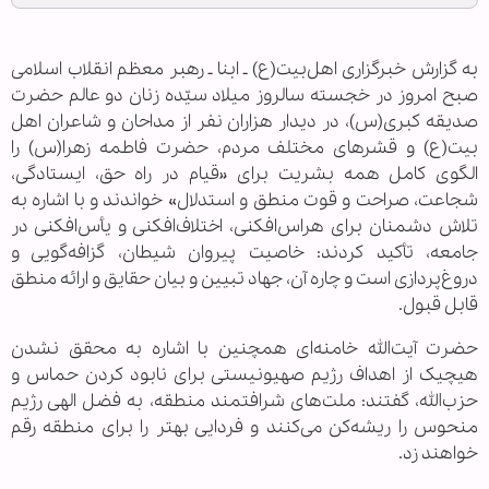
به گزارش خبرگزاری اهل‌بیت(ع) ـ ابنا ـ رهبر معظم انقلاب اسلامی
صبح امروز در خجسته سالروز میلاد سیّده زنان دو عالم حضرت
صدیقه کبری(س)، در دیدار هزاران نفر از مداحان و شاعران اهل
بیت(ع) و قشرهای مختلف مردم، حضرت فاطمه زهرا(س) را
الگوی کامل همه بشریت برای «قیام در راه حق، ایستادگی،
شجاعت، صراحت و قوت منطق و استدلال» خواندند و با اشاره به
تلاش دشمنان برای هراس‌افکنی، اختلاف‌افکنی و یأس‌افکنی در
جامعه، تأکید کردند: خاصیت پیروان شیطان، گزافه‌گویی و
دروغ‌پردازی است و چاره آن، جهاد تبیین و بیان حقایق و ارائه منطق
قابل قبول.
حضرت آیت‌الله خامنه‌ای همچنین با اشاره به محقق نشدن
هیچیک از اهداف رژیم صهیونیستی برای نابود کردن حماس و
حزب‌الله، گفتند: ملت‌های شرافتمند منطقه، به فضل الهی رژیم
منحوس را ریشه‌کن می‌کنند و فردایی بهتر را برای منطقه رقم
خواهند زد.