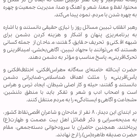
محتوا، لفظ و معنا، شعر و آهنگ و صدا، مدیریت جمعیت و چهره
به چهره شدن با مردم، نمود پیدا می‌کند.
رهبر انقلاب تبیین مسائل روز را نیازی حقیقی دانستند و با اشاره
به برنامه‌ریزی پنهان و آشکار و هزینه کردن دشمن برای
شبهه‌افکنی و تحریف حقایق، گفتند: مداحان از جمله کسانی
هستند که می‌توانند با «جهاد تبیین، آگاهی‌بخشی، امیدآفرینی و
تحرک‌آفرینی»، پاسخ مناسب و مؤثر به دشمن دهند.
حضرت آیت‌الله خامنه‌ای سه‌گانه «هراس‌افکنی، اختلاف‌افکنی و
یأس‌آفرینی» را مثلث اهداف ضداسلامی-ضدایرانی دشمن
دانستند و گفتند: حیله و کار اصلی شیطان، ایجاد ترس و هراس
است و اصحاب ادب و شعر و تفکر باید با منطق دلنشین،
«شجاعت و آگاهی و ایستادگی» را به مردم منتقل کنند.
در ابتدای این دیدار، ۸ نفر از مادحان و شاعرانِ اقصی‌نقاط کشور،
به مدیحه‌سرایی و ذکر فضائل اهل بیت عصمت و طهارت(ع)
پرداختند. همچنین حاضران با سرودخوانی دسته‌جمعی، مقام
حضرت صدیقه طاهره(س) را ارج نهادند.