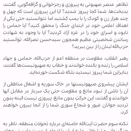
تظاهر عنصر صهیونی به پیروزی و رجزخوانی و گزافه‌گویی، گفتند:
بدبخت‌ها، شما کجا پیروز شدید؟ آیا این پیروزی است که چهل و
چند هزار زن و کودک را با بمب کشتید اما نتوانستید حتی یکی از
اهداف اعلامی خود در ابتدای جنگ را محقق کنید؟ آیا حماس را
نابود و اسرای خود را در غزه آزاد کردید؟ آیا با وجود به شهادت
رساندن شخصیتی عظیم همچون سیدحسن نصرالله، توانستید
حزب‌الله لبنان را از بین ببرید؟
رهبر انقلاب، مقاومت در منطقه اعم از حزب‌الله، حماس و جهاد
اسلامی را زنده و بالنده خواندند و خطاب به صهیونیست‌ها گفتند:
بنابراین شما پیروز نیستید بلکه شکست خورده‌اید.
ایشان پیشروی صیهونیستها در خاک سوریه و اشغال مناطقی از
آن را ناشی از نبود مانع و مقاومت حتی یک سرباز در مقابل آنها
خواندند و گفتند: این حرکتِ بدون مانع،‌ پیروزی نیست البته بدون
تردید جوانان غیور و شجاع سوری شما را از آنجا بیرون خواهند
کرد.
نکته سوم حضرت آیت‌الله خامنه‌ای درباره تحولات منطقه، ناظر به
جنگ روانی و تبلیغاتی علیه ایران با ادعای از دست دادن نیروهای