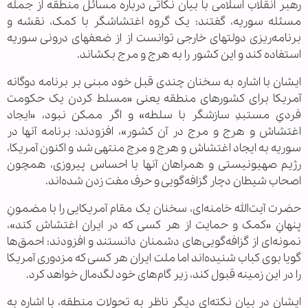
رهبر انقلاب اسلامی با بیان نکاتی درباره مسائل منطقه از جمله
مسئله سوریه، گفتند: یک گروه اغتشاشگر با کمک، نقشه و
برنامه‌ریزی دولتهای خارجی توانست از از ضعفهای درونی سوریه
استفاده کند و این کشور را به هرج و مرج بکشاند.
ایشان با اشاره به سخنان چندی قبل خود مبنی بر برنامه دوگانه
آمریکا برای کشورهای منطقه یعنی «مسلط کردن یک حکومت
فردیِ مستبدِ سازشگر با سلطه» و اگر ممکن نبود، «ایجاد
اغتشاش و هرج و مرج در آن کشور»، افزودند: برنامه آنها در
سوریه به ایجاد اغتشاش و هرج و مرج منتهی شد و اکنون آمریکا،
رژیم صهیونیستی و همراهان آنها با احساس پیروزی، همچون
اصحاب شیطان دچار گزافه‌گویی و حرف مفت زدن شده‌اند.
حضرت آیت‌الله خامنه‌ای، سخنان یک مقام آمریکایی را با مضمونِ
پنهانِ «کمک و حمایت از هر کسی که در ایران اغتشاش کند»،
نمونه‌ای از گزافه‌گویی‌های دشمنان دانستند و افزودند:‌ احمق‌ها
گویا بوی کباب شنیده‌اند اما ملت ایران هر کسی که مزدوری آمریکا
را در این زمینه قبول کند، زیر گام‌های خود لگدمال خواهد کرد.
ایشان در بیان نکته‌ای دیگر ناظر به تحولات منطقه، با اشاره به