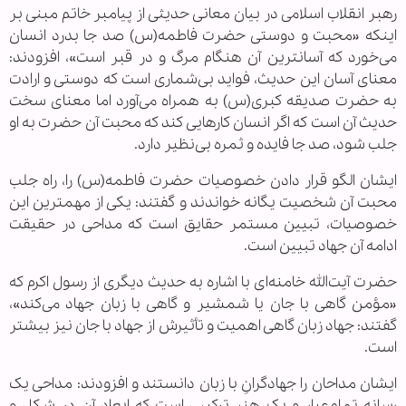
رهبر انقلاب اسلامی در بیان معانی حدیثی از پیامبر خاتم مبنی بر
اینکه «محبت و دوستی حضرت فاطمه(س) صد جا بدرد انسان
می‌خورد که آسانترین آن هنگام مرگ و در قبر است»، افزودند:
معنای آسان این حدیث، فواید بی‌شماری است که دوستی و ارادت
به حضرت صدیقه کبری(س) به همراه می‌آورد اما معنای سخت
حدیث آن است که اگر انسان کارهایی کند که محبت آن حضرت به او
جلب شود، صد جا فایده و ثمره بی‌نظیر دارد.
ایشان الگو قرار دادن خصوصیات حضرت فاطمه(س) را، راه جلب
محبت آن شخصیت یگانه خواندند و گفتند: یکی از مهمترین این
خصوصیات، تبیین مستمر حقایق است که مداحی در حقیقت
ادامه آن جهاد تبیین است.
حضرت آیت‌الله خامنه‌ای با اشاره به حدیث دیگری از رسول اکرم که
«مؤمن گاهی با جان یا شمشیر و گاهی با زبان جهاد می‌کند»،
گفتند: جهاد زبان گاهی اهمیت و تأثیرش از جهاد با جان نیز بیشتر
است.
ایشان مداحان را جهادگرانِ با زبان دانستند و افزودند: مداحی یک
رسانه تمام‌عیار و یک هنر ترکیبی است که ابعاد آن در شکل و