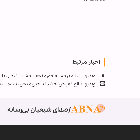
اخبار مرتبط
ویدیو | استاد برجسته حوزه نجف: حشد الشعبی بای
ویدیو | فالح الفیاض: حشدالشعبی منحل نشده است/ 
صدای شیعیان بی‌رسانه