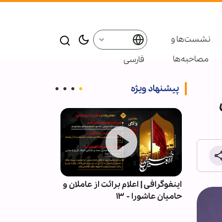
نشست‌ها و
مصاحبه‌ها
فارسی
پیشنهاد ویژه
| قلمِ
اینفوگرافی | اعلام برائت از عاملان و
اربعین در میان 
حامیان عاشورا - ۱۳
آیین عاشورایی