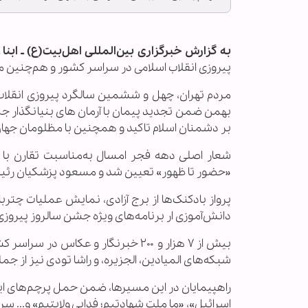
به گزارش خبرگزاری بین‌المللی اهل‌بیت(ع) ـ ابنا 
پیروزی انقلاب اسلامی در سراسر کشور و هم‌چنین مسیرهای 12گانه در تهرا
بهمن ضمن تجدید پیمان با آرمان های بنیانگذار جمهو
بر دشمنان اسلام تاکید و همچنین با مظلومان جهان 
شعار اصلی دهه فجر امسال به‌مناسبت تقارن با 
«حضور تا ظهور» تعیین شد و مسعود پزشکیان رئیس‌
پرواز بادکنک‌ها از برج آزادی، نمایش عملیات چترب
دانش‌آموزی ار برنامه‌های ویژه جشن سالروز پیروزی 
بیش از ۷ هزار و ۲۰۰ خبرنگار و عک
شبکه‌های المیادین، الجزیره، و راشا تودی نیز از ج
راهپیمایان در این مسیرها، ضمن حمل پرچم‌های ایر
اسرائیل»، «ما ملت شهادتیم؛ فدایی ولایتیم» و... سر 