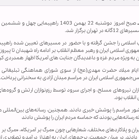
ـ
صبح امروز دوشنبه 22 بهمن 1403 راهپیمایی چهل و ش
ن برگزار شد.
ری اسلامی ایران و رهبر معظم انقلاب بر ادامه راه شهیدان تا پیروز
به ویژه مردم غزه و داغدیدگان جنایت های آمریکا اظهار همدردی کر
ایام میلاد حضرت مهدی(عج) از سوی شورای هماهنگی تبلیغاتی ا
جمهوری اسلامی ایران در مراسم میدان آزادی به سخنرانی پرداخت.
ازان نیروهای مسلح، و اجرای سرود توسط رزم‌نوازان ارتش و گروه‌ه
انقلاب بود.
اس در سراسر کشور مراسم را پوشش خبری دادند. همچنین، رسانه‌های بین‌الملل
مله رسانه‌هایی بودند که حماسه مردم ایران را پوشش دادند
ان و پلاکاردهای مختلف، شعارهایی چون «مرگ بر آمریکا»، «مرگ بر
دادند. در میان جمعیت، پرچم‌های ایران به اهتزاز درآمد و تصاویری از 