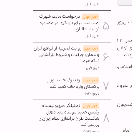
۳ روز قبل
درخواست مالک شهرک
اخبار جهان
شمین سال‌روز
امید سبز برای بازنگری در مصادره
توسط طالبان
۳ روز قبل
مردم تهران، چهل و ششمین سالگرد پیروزی انقلاب اسلامی را جشن گرفته و با حضور در مسیرهای تعیین شده راهپیمایی ۲۲
ی نهایی
روایت العربیه از توافق ایران
اخبار مهم
دند.
و عمان؛ جزئیات و شروط بازگشایی
تنگه هرمز
سلامی،
۲ روز قبل
ویدیو/ نخست‌وزیر
اخبار جهان
ای سرود
پاکستان وارد خانه کعبه شد
دیروز ۱۰:۲۰
ی همچون
تحلیلگر صهیونیست:
اخبار جهان
رئیس جدید موساد باید دلایل
شکست طرح براندازی نظام ایران را
بررسی کند
امام
دیروز ۲۳:۲۱