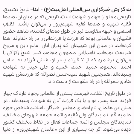
به گزارش خبرگزاری بین‌المللی اهل‌بیت(ع) - ابنا–
تاریخ تشییع،
تاریخی مملو از جهاد و شهادت است، تاریخی که در میان آن، صدها
فقیه شهید و صدها فقیه شهیدپرور را می‌توان یافت. انقلاب
اسلامی و جبهه مقاومت نیز در طول ده‌های گذشته، شاهد حضور
فقیهان و عالمانی بوده که فرزند یا فرزندانی را در راه خداوند اهدا
کرده‌اند. در میان این شهیدان، که پدران آنان، عالم دین و مروج
شریعت بوده‌اند، نامدارانی همچون مجاهد کبیر شیخ زکزاکی را
می‌توان برشمرد که از ۷ فرزند پسر او، شش فرزند به اسامی
احمد، محمود، حمید، حمد، حُمید و علی حیدر به شهادت
رسیده‌اند. همچنین شهید سیدحسن نصرالله که فرزندش شهید
هادی نصرالله را در راه مقاومت از دست داد.
در طول تاریخ انقلاب، فهرست بلندی از عالمانی وجود دارد که چهار
فرزند، سه پسر، دو و یا یک فرزند آنان به شهادت رسیده‌اند. در
میان این عالمان، نام اعضای مجلس خبرگان، اساتید شاخص حوزه
علمیه قم، نمایندگان ولی فقیه و ائمه جمعه شهرهای مختلف،
نمایندگان مجلس و ائمه جماعات فعال در نقاط مختلف کشور
دیده می‌شود. اگر چه بسیاری از این «عالمان شهیدپرور» از دنیا