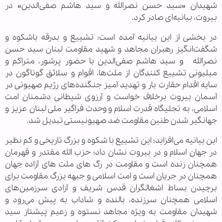
شهیدان «سید حسن نصرالله و سید هاشم صفی‌الدین» در
بیروت، بیانیه‌ای صادر کرد.
در بخشی از این بیانیه آمده است: تشییع و بدرقه باشکوه و
‌شگفت‌انگیز رهبران مجاهد و شهید مقاومت لبنان سید حسن
نصرالله و سید هاشم صفی‌الدین با حضور پرشور، متراکم و
میلیونی تشییع کنندگان از ملت‌ها، اقوام و سلائق گوناگون در
سایه اقدام حقارت بار و تهدید آمیز جنگنده‌های رژیم صهیونی در
آسمان بیروت برخلاف خواست و آرزوی شیطانی دشمنان امت
اسلامی، به تجلیگاه قدرت اسلام و وحدت فراگیر ملی لبنان عزیز و
جهانگیر شدن طنین مقاومت ضد صهیونیستی تبدیل شد.
این بیانیه می‌افزاید: این تشییع با شکوه و بزرگ تاریخی و کم نظیر
در جهان اسلام و در بیروت نشان داد؛ حزب الله مقتدر و قهرمان
همچنان زنده است و مقاومت در رگ های ملت های آزاده جهان
همچنان در جریان است و امت اسلامی و جبهه بزرگ مقاومت برای
برچیدن بساط اشغالگران قدس شریف و آزادی سرزمین‌های
اسلامی همچنان سرزنده، بالنده و شاداب به پیش می‌رود و
شهیدان مقاومت به ویژه مجاهد نستوه و زعیم پیشتاز سید