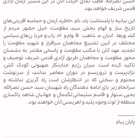
حسن نصرالله، قطب نمای حرکت آنان در این مسیر آرمان آزادی
قدس شریف خواهد بود.
این بیانیه با پاسداشت یاد، نام ،خاطره، آرمان و حماسه آفرینی‌های
تاریخ ساز و الهام بخش سید مقاومت؛ خیل حضور مردم از
کشورها، ادیان ،مذاهب، اقوام و احزاب و جریان‌های ‌سیاسی
مختلف در آیین تشییع مجاهدان سرافراز و شهید مقاومت را
تجدید عهد آنان با مکتب مقاومت و پاسخی مقتدر به دشمنان
محور مقاومت و مجاهدان طریق آزادی قدس شریف توصیف و
تاکید کرده است: سران رژیم جنایتکار صهیونی کودک کش،
نژادپرست و تروریسم در دوران معاصر بدانند؛ از سرنوشت
محتوم و سختی که در انتظارشان است راه گریزی نداشته و
سرانجام زیر پای ادامه دهندگان راه شهیدان سید حسن نصرالله،
یحیی سنوار و قاسم سلیمانی لگدمال و جهانیان شاهد پاکسازی
منطقه از لوث وجود پلید و اهریمنی آنان خواهند بود.
________
پایان پیام