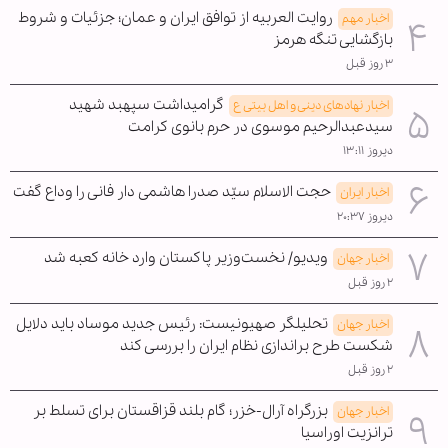
روایت العربیه از توافق ایران و عمان؛ جزئیات و شروط
اخبار مهم
بازگشایی تنگه هرمز
۳ روز قبل
گرامیداشت سپهبد شهید
اخبار نهادهای دینی و اهل بیتی ع
سیدعبدالرحیم موسوی در حرم بانوی کرامت
دیروز ۱۳:۱۱
حجت الاسلام سیّد صدرا هاشمی دار فانی را وداع گفت
اخبار ایران
دیروز ۲۰:۳۷
ویدیو/ نخست‌وزیر پاکستان وارد خانه کعبه شد
اخبار جهان
۲ روز قبل
تحلیلگر صهیونیست: رئیس جدید موساد باید دلایل
اخبار جهان
شکست طرح براندازی نظام ایران را بررسی کند
۲ روز قبل
بزرگراه آرال-خزر؛ گام بلند قزاقستان برای تسلط بر
اخبار جهان
ترانزیت اوراسیا