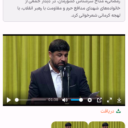
رمضانی» مداح سرشناس کشورمان، در دیدار جمعی از
خانواده‌های شهدای مدافع حرم و مقاومت با رهبر انقلاب، با
لهجه کرمانی شعرخوانی کرد.
01:38
Play
Mute
Settings
PIP
Enter
Dow
دریافت
fullscree