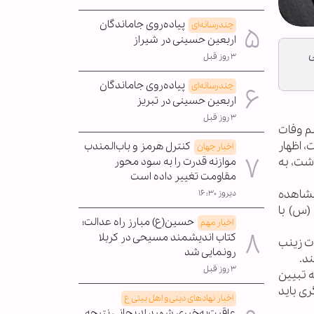
پیاده‌روی جاماندگان
چندرسانه‌ای
اربعین حسینی در شیراز
ی
۳ روز قبل
پیاده‌روی جاماندگان
چندرسانه‌ای
اربعین حسینی در تبریز
۳ روز قبل
ی ماندگاری» شامگاه پنجشنبه، 27 دی 1403 در مراسم وفات
 اظهار
کنترل هرمز و باب‌المندب
اخبار جهان
اشت، به
موازنه قدرت را به سود محور
مقاومت تغییر داده است
مشاهده
دیروز ۱۶:۳۰
(س) با
حسین(ع) مبارز راه عدالت؛
اخبار مهم
کتاب اندیشمند مسیحی در کربلا
ت زینب
رونمایی شد
د.
۳ روز قبل
ه تبیین
ری باید
اخبار نهادهای دینی و اهل بیتی ع
عاقبت‌به‌خیری شهید لاریجانی نتیجه