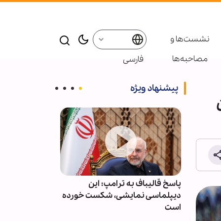
نشست‌ها و
مصاحبه‌ها
فارسی
پیشنهاد ویژه
ت و
پاسخ قالیباف به ترامپ: این
عربستان آمار ت
وقف کند
دیپلماسی نمایشی، شکست خورده
حملات یمن را م
است
انتشار اعلام کر