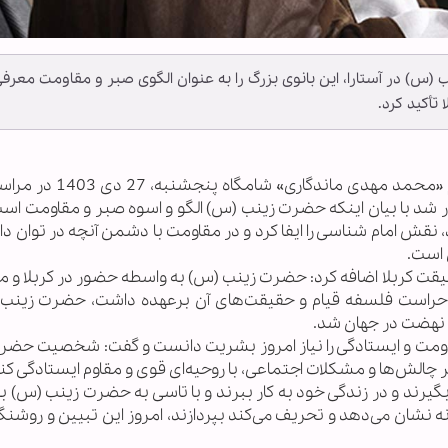
س) در آستارا، این بانوی بزرگ را به عنوان الگوی صبر و مقاومت معرف
تأکید کرد.
به گزارش خبرگزاری اهل بیت(ع) ـ ابنا ـ حجت الاسلام «محمد مهد
شد با بیان اینکه حضرت زینب (س) الگو و اسوه صبر و مقاومت است،
د، نقش امام شناسی را ایفا کرد و در مقاومت با دشمن آنچه در توان د
 است.
قت کربلا اضافه کرد: حضرت زینب (س) به واسطه حضور در کربلا و 
 حراست فلسفه قیام و حقیقت‌های آن برعهده داشت، حضرت زینب 
 نهضت در جهان شد.
قاومت و ایستادگی را نیاز امروز بشریت دانست و گفت: شخصیت حضر
 چالش‌ها و مشکلات اجتماعی، با روحیه‌ای قوی و مقاوم ایستادگی کنن
 بگیرند و در زندگی خود به کار ببرند و با تاسی به حضرت زینب (س) ب
ه نشان می‌دهد و تحریف می‌کند بپردازند، امروز این تبیین و روشنگ