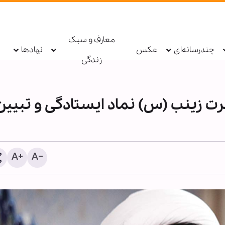
معارف و سبک
چندرسانه‌ای
عکس
نهادها
زندگی
ت زینب (س) نماد ایستادگی و تبیین
حزب‌الله: دولت لبنان مذاکرا
امتیازدهی به تل‌آویو را مت