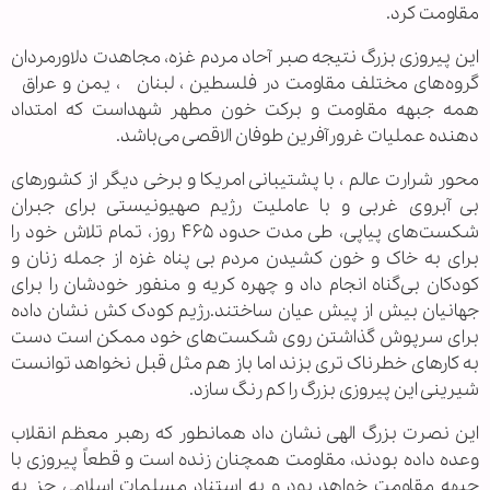
مقاومت کرد.
این پیروزی بزرگ نتیجه صبر آحاد مردم غزه، مجاهدت دلاورمردان
گروه‌های مختلف مقاومت در فلسطین ، لبنان ، یمن و عراق
همه جبهه مقاومت و برکت خون مطهر شهداست که امتداد
دهنده عملیات غرورآفرین طوفان الاقصی می‌باشد‌.
محور شرارت عالم ، با پشتیبانی امریکا و برخی دیگر از کشورهای
بی آبروی غربی و با عاملیت رژیم صهیونیستی برای جبران
شکست‌های پیاپی، طی مدت حدود ۴۶۵ روز، تمام تلاش خود را
برای به خاک و خون کشیدن مردم بی پناه غزه از جمله زنان و
کودکان بی‌گناه انجام داد و چهره کریه و منفور خودشان را برای
جهانیان بیش از پیش عیان ساختند.رژیم کودک کش نشان داده
برای سرپوش گذاشتن روی شکست‌های خود ممکن است دست
به کارهای خطرناک تری بزند اما باز هم مثل قبل نخواهد توانست
شیرینی این پیروزی بزرگ را کم رنگ سازد.
این نصرت بزرگ الهی نشان داد همانطور که رهبر معظم انقلاب
وعده داده بودند، مقاومت همچنان زنده است و قطعاً پیروزی با
جبهه مقاومت خواهد بود و به استناد مسلمات اسلامی جز به