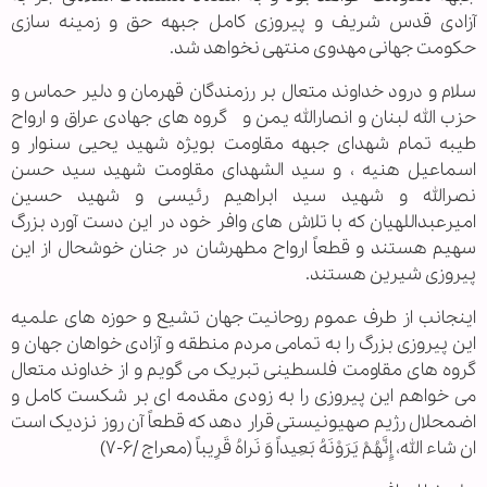
آزادی قدس شریف و پیروزی کامل جبهه حق و زمینه سازی
حکومت جهانی مهدوی منتهی نخواهد شد.
سلام و درود خداوند متعال بر رزمندگان قهرمان و دلیر حماس و
حزب الله لبنان و انصارالله یمن و گروه های جهادی عراق و ارواح
طیبه تمام شهدای جبهه مقاومت بویژه شهید یحیی سنوار و
اسماعیل هنیه ، و سید الشهدای مقاومت شهید سید حسن
نصرالله و شهید سید ابراهیم رئیسی و شهید حسین
امیرعبداللهیان که با تلاش های وافر خود در این دست آورد بزرگ
سهیم هستند و قطعاً ارواح مطهرشان در جنان خوشحال از این
پیروزی شیرین هستند.
اینجانب از طرف عموم روحانیت جهان تشیع و حوزه های علمیه
این پیروزی بزرگ را به تمامی مردم منطقه و آزادی خواهان جهان و
گروه های مقاومت فلسطینی تبریک می گویم و از خداوند متعال
می خواهم این پیروزی را به زودی مقدمه ای بر شکست کامل و
اضمحلال رژیم صهیونیستی قرار دهد که قطعاً آن روز نزدیک است
ان شاء الله، إِنَّهُمْ يَرَوْنَهُ بَعِيداً وَ نَراهُ قَرِيباً (معراج /۶-۷)