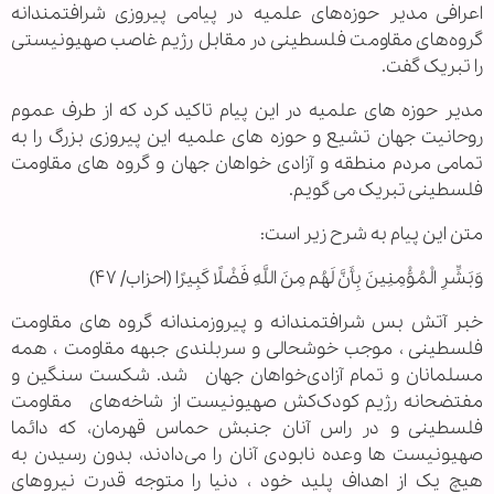
اعرافی مدیر حوزه‌های علمیه در پیامی پیروزی شرافتمندانه
گروه‌های مقاومت فلسطینی در مقابل رژیم غاصب صهیونیستی
را تبریک گفت.
مدیر حوزه های علمیه در این پیام تاکید کرد که از طرف عموم
روحانیت جهان تشیع و حوزه های علمیه این پیروزی بزرگ را به
تمامی مردم منطقه و آزادی خواهان جهان و گروه های مقاومت
فلسطینی تبریک می گویم.
متن این پیام به شرح زیر است:
وَبَشِّرِ الْمُؤْمِنِينَ بِأَنَّ لَهُم مِنَ اللَّهِ فَضْلًا كَبِيرًا (احزاب/ ۴۷)
خبر آتش بس شرافتمندانه و پیروزمندانه گروه های مقاومت
فلسطینی ، موجب خوشحالی و سربلندی جبهه مقاومت ، همه
مسلمانان و تمام آزادی‌خواهان جهان شد. شکست سنگین و
مفتضحانه رژیم کودک‌کش صهیونیست از شاخه‌های مقاومت
فلسطینی و در راس آنان جنبش حماس قهرمان، که دائما
صهیونیست ها وعده نابودی آنان را می‌دادند، بدون رسیدن به
هیچ یک از اهداف پلید خود ، دنیا را متوجه قدرت نیروهای