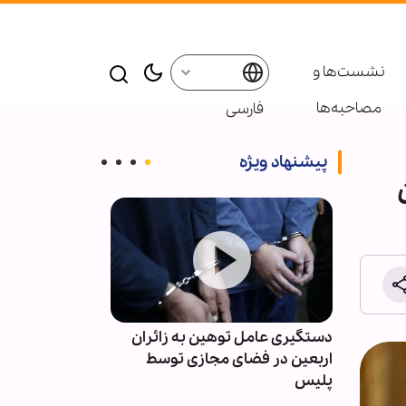
نشست‌ها و
مصاحبه‌ها
فارسی
پیشنهاد ویژه
در
دستگیری عامل توهین به زائران
حزب‌الله: دولت 
اربعین در فضای مجازی توسط
امتیازدهی به تل
پلیس