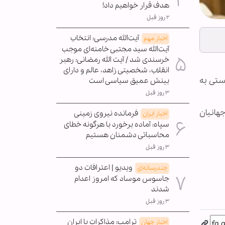
هدف قرار خواهیم داد!
۲ روز قبل
آیت‌الله مدرسی: انتخاب
اخبار مهم
آیت‌الله سید مجتبی خامنه‌ای موجب
خرسندی شد / آیت الله رمضانی: رهبر
انقلاب، شخصیتی زاهد، عالم و دارای
ستی به
بینش عمیق سیاسی است
۳ روز قبل
جهانیان
فرمانده نیروی زمینی
اخبار ایران
سپاه: آماده برخورد با هرگونه خطای
محاسباتی دشمنان هستیم
۳ روز قبل
ویدیو | اعترافات دو
چندرسانه‌ای
جاسوس موساد که امروز اعدام
شدند
۳ روز قبل
ترامپ: مذاکرات با ایران
اخبار جهان