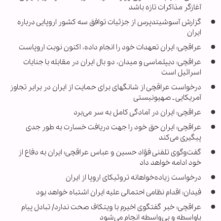
آغازگر مذاکرات تازه باشد
گزارش آسوشیتدپرس از جزئیات توافق سه کشور اروپایی درباره
ایران
عراقچی: ایران تعهدات خود را انجام داده، اکنون نوبت اروپاست
عراقچی: دیپلماسی و میدان، دو بال ایران در مقابله با جنایات
اسرائیل است
درخواست عراقچی از شانگهای برای حمایت از ایران در برابر تجاوز
آمریکایی ـ صهیونیستی
عراقچی: ایران در آمادگی کامل به سر می‌برد
عراقچی: ایران حق خود را جهت دریافت خسارت به طور جدی
پیگیری می‌کند
گفت‌وگوی تلفنی فؤاد حسین و عباس عراقچی؛ ایران به دفاع از
خود ادامه خواهد داد
درخواست زیاده‌خواهانه تروئیکای اروپا از ایران
فیدان: اقدام نظامی احتمالی علیه ایران اشتباه خواهد بود
عراقچی: خبر گفتگوی اخیرم با ویتکاف صحت ندارد/ تبادل پیام
باواسطه و بی‌واسطه انجام می‌شود