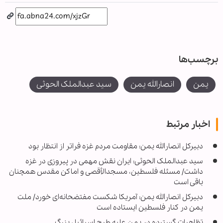
برچسب‌ها
یمن
انصارالله یمن
سید عبدالملک الحوثی
اخبار مرتبط
دبیرکل انصارالله یمن: مقاومت مردم غزه فراتر از انتظار بود
سید عبدالملک الحوثی: ایران نقش مهمی در پیروزی در غزه
داشت/ مسئله فلسطین، مسجدالأقصی و اماکن مقدس همچنان
باقی است
دبیرکل انصارالله یمن: آمریکا شکست مفتضحانه‌ای خورد/ ملت
یمن در کنار فلسطین ایستاده است
تظاهرات گسترده در یمن علیه طرح اسرائیل بزرگ