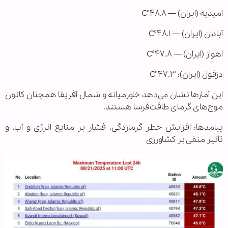
امیدیه (ایران) — ۴۸.۸°C
آبادان (ایران) — ۴۸.۱°C
اهواز (ایران) — ۴۷.۸°C
دزفول (ایران): ۴۷.۳°C
این آمارها نشان می‌دهد خاورمیانه و شمال آفریقا همچنان کانون
موج‌های گرمای طاقت‌فرسا هستند.
پیامدها: افزایش خطر گرمازدگی، فشار بر منابع انرژی و آب، و
تأثیر منفی بر کشاورزی