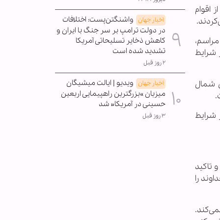
 اقوام
واشنگتن‌پست: اختلافات
کردند.
اخبار جهان
در دولت ترامپ بر سر جنگ با ایران و
مراسم،
کاهش ذخایر تسلیحاتی آمریکا
تشدید شده است
 شرایط
۲ روز قبل
ویدیو | ایالت میشیگان
ن شمال
اخبار جهان
میزبان »بزرگترین راهپیمایی اربعین
.
حسینی در آمریکا« شد
 شرایط
۳ روز قبل
و تاکید
اوند را
می‌کند.