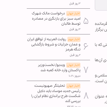
۳ روز قبل
درخواست مالک شهرک
اخبار جهان
امید سبز برای بازنگری در مصادره
فرمانده
توسط طالبان
برگزار
۳ روز قبل
روایت العربیه از توافق ایران
اخبار مهم
لتی که با
و عمان؛ جزئیات و شروط بازگشایی
تنگه هرمز
۲ روز قبل
 آن‌ها
ویدیو/ نخست‌وزیر
اخبار جهان
پاکستان وارد خانه کعبه شد
لامی و
دیروز ۱۰:۲۰
ن است،
تحلیلگر صهیونیست:
اخبار جهان
رئیس جدید موساد باید دلایل
 عنوان
شکست طرح براندازی نظام ایران را
بررسی کند
.
دیروز ۲۳:۲۱