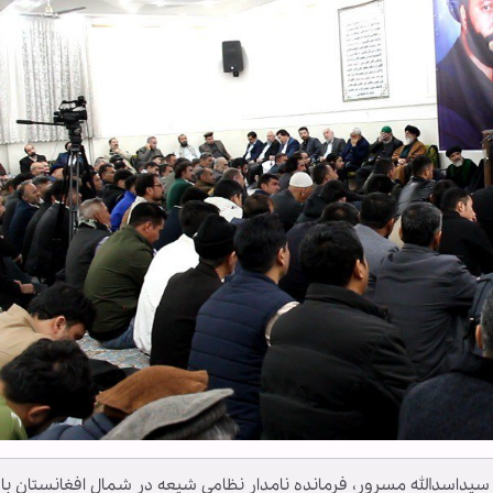
داسدالله مسرور، فرمانده نامدار نظامی شیعه در شمال افغانستان با