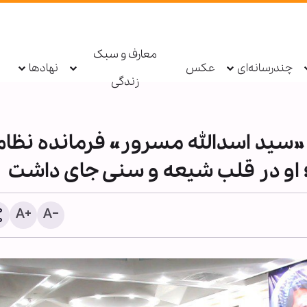
معارف و سبک
چندرسانه‌ای
عکس
نهادها
زندگی
»سید اسدالله مسرور« فرمانده نظا
او در قلب شیعه و سنی جای داشت
مهمترین جلوه‌های یاری پیا
خدا(ص) در شرایط کنونی