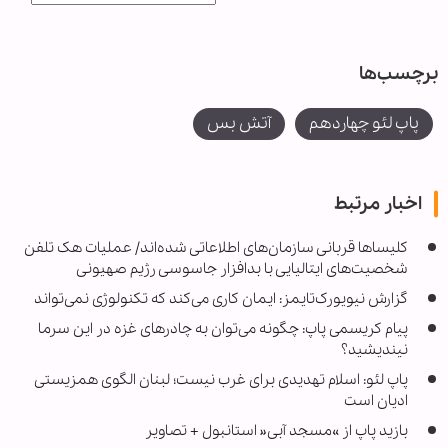
برچسب‌ها
پاپ لئو چهاردهم
آتش بس
اخبار مرتبط
کلیساها قربانی سازمان‌های اطلاعاتی شده‌اند/ عملیات هک تلفن‌
شخصیت‌های ایتالیایی با بدافزار جاسوسی رژیم صهیونی
گزارش نیویورک‌تایمز: ایمان کاری می‌کند که تکنولوژی نمی‌تواند
پیام کریسمی پاپ: چگونه می‎‌توان به چادرهای غزه در این سرما
نیندیشید؟
پاپ لئو: اسلام تهدیدی برای غرب نیست؛ لبنان الگوی همزیستی
ادیان است
بازید پاپ از »مسجد آبی« استانبول + تصاویر