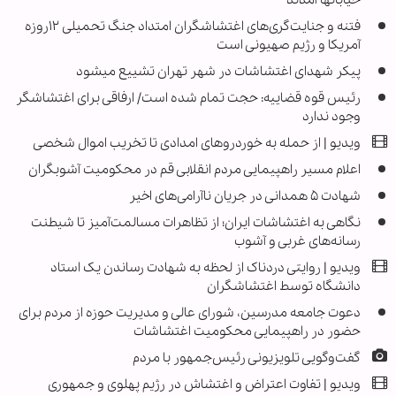
خیابان‎ها آمدند
فتنه و جنایت‌گری‌های اغتشاشگران امتداد جنگ تحمیلی ۱۲روزه
آمریکا و رژیم صهیونی است
پیکر شهدای اغتشاشات در شهر تهران تشییع می‎شود
رئیس قوه قضاییه: حجت تمام شده است/ ارفاقی برای اغتشاشگر
وجود ندارد
ویدیو | از حمله به خوردروهای امدادی تا تخریب اموال شخصی
اعلام مسیر راهپیمایی مردم انقلابی قم در محکومیت آشوبگران
شهادت ۵ همدانی در جریان ناآرامی‌های اخیر
نگاهی به اغتشاشات ایران؛ از تظاهرات مسالمت‌آمیز تا شیطنت
رسانه‌های غربی و آشوب
ویدیو | روایتی دردناک از لحظه به شهادت رساندن یک استاد
دانشگاه توسط اغتشاشگران
دعوت جامعه مدرسین، شورای عالی و مدیریت حوزه‌ از مردم برای
حضور در راهپیمایی محکومیت اغتشاشات
گفت‌وگویی تلویزیونی رئیس‌جمهور با مردم
ویدیو | تفاوت اعتراض و اغتشاش در رژیم پهلوی و جمهوری