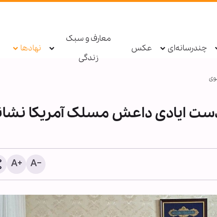
معارف و سبک
چندرسانه‌ای
عکس
نهادها
زندگی
وی
ت ایادی داعش مسلک آمریکا نشان
معرفی بیش از ۱۹۰ عن
اربعینی در نورلایب؛ از جس
متنی تا گفت‌وگو با کتاب‌ها