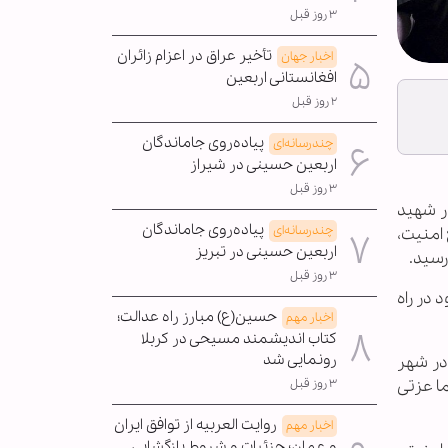
۳ روز قبل
تأخیر عراق در اعزام زائران
اخبار جهان
افغانستانی اربعین
۲ روز قبل
پیاده‌روی جاماندگان
چندرسانه‌ای
اربعین حسینی در شیراز
۳ روز قبل
ر شهید
پیاده‌روی جاماندگان
چندرسانه‌ای
امنیت،
اربعین حسینی در تبریز
رسید.
۳ روز قبل
در راه
حسین(ع) مبارز راه عدالت؛
اخبار مهم
کتاب اندیشمند مسیحی در کربلا
رونمایی شد
ع شهید شوشتری و شهدای امنیت در ۲۲ دی ماه در شهر
ما عزتی
۳ روز قبل
روایت العربیه از توافق ایران
اخبار مهم
و عمان؛ جزئیات و شروط بازگشایی