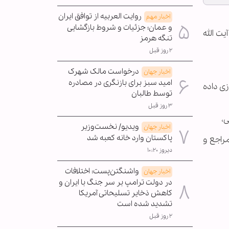
روایت العربیه از توافق ایران
اخبار مهم
و عمان؛ جزئیات و شروط بازگشایی
ت الله
تنگه هرمز
۲ روز قبل
درخواست مالک شهرک
اخبار جهان
امید سبز برای بازنگری در مصادره
زی داده
توسط طالبان
۳ روز قبل
ی،
ویدیو/ نخست‌وزیر
اخبار جهان
پاکستان وارد خانه کعبه شد
راجع و
دیروز ۱۰:۲۰
واشنگتن‌پست: اختلافات
اخبار جهان
در دولت ترامپ بر سر جنگ با ایران و
کاهش ذخایر تسلیحاتی آمریکا
تشدید شده است
۲ روز قبل