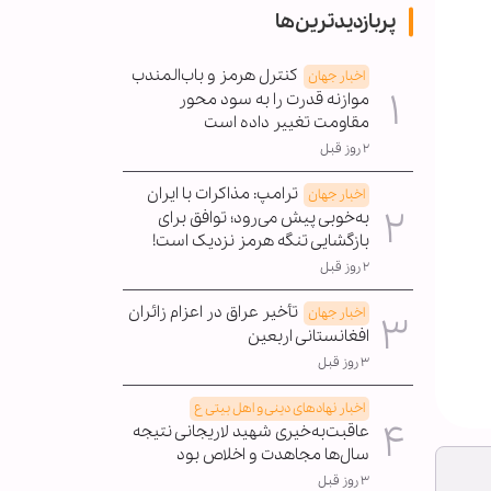
پربازدیدترین‌ها
کنترل هرمز و باب‌المندب
اخبار جهان
موازنه قدرت را به سود محور
مقاومت تغییر داده است
۲ روز قبل
ترامپ: مذاکرات با ایران
اخبار جهان
به‌خوبی پیش می‌رود؛ توافق برای
بازگشایی تنگه هرمز نزدیک است!
۲ روز قبل
تأخیر عراق در اعزام زائران
اخبار جهان
افغانستانی اربعین
۳ روز قبل
اخبار نهادهای دینی و اهل بیتی ع
عاقبت‌به‌خیری شهید لاریجانی نتیجه
سال‌ها مجاهدت و اخلاص بود
۳ روز قبل