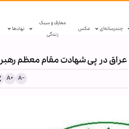
معارف و سبک
چندرسانه‌ای
عکس
نهادها
زندگی
عراق در پی شهادت مقام معظم رهبر
مراسم سوگواری اربعین در 
امام زین‌العابدین(ع) هند