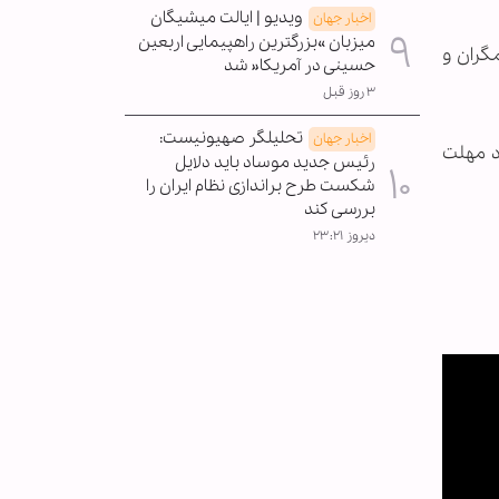
ویدیو | ایالت میشیگان
اخبار جهان
میزبان »بزرگترین راهپیمایی اربعین
گران و
حسینی در آمریکا« شد
۳ روز قبل
تحلیلگر صهیونیست:
اخبار جهان
د مهلت
رئیس جدید موساد باید دلایل
شکست طرح براندازی نظام ایران را
بررسی کند
دیروز ۲۳:۲۱