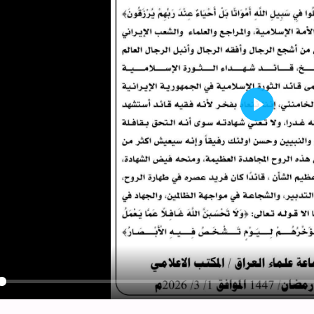
Play
y