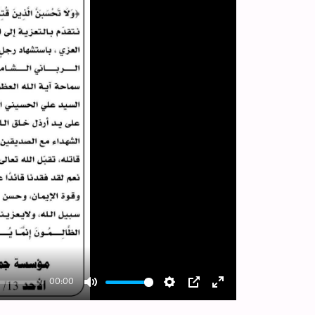
00:00
Mute
Settings
PIP
Enter