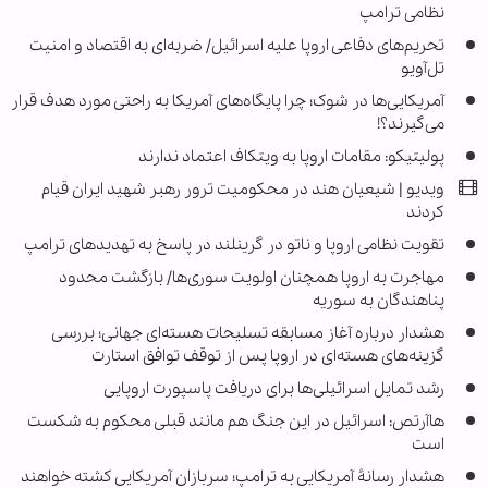
نظامی ترامپ
تحریم‌های دفاعی اروپا علیه اسرائیل/ ضربه‌ای به اقتصاد و امنیت
تل‌آویو
آمریکایی‌ها در شوک؛ چرا پایگاه‌های آمریکا به راحتی مورد هدف قرار
می‌گیرند؟!
پولیتیکو: مقامات اروپا به ویتکاف اعتماد ندارند
ویدیو | شیعیان هند در محکومیت ترور رهبر شهید ایران قیام
کردند
تقویت نظامی اروپا و ناتو در گرینلند در پاسخ به تهدیدهای ترامپ
مهاجرت به اروپا همچنان اولویت سوری‌ها/ بازگشت محدود
پناهندگان به سوریه
هشدار درباره آغاز مسابقه تسلیحات هسته‌ای جهانی؛ بررسی
گزینه‌های هسته‌ای در اروپا پس از توقف توافق استارت
رشد تمایل اسرائیلی‌ها برای دریافت پاسپورت اروپایی
هاآرتص: اسرائیل در این جنگ هم مانند قبلی محکوم به شکست
است
هشدار رسانۀ آمریکایی به ترامپ؛ سربازان آمریکایی کشته خواهند