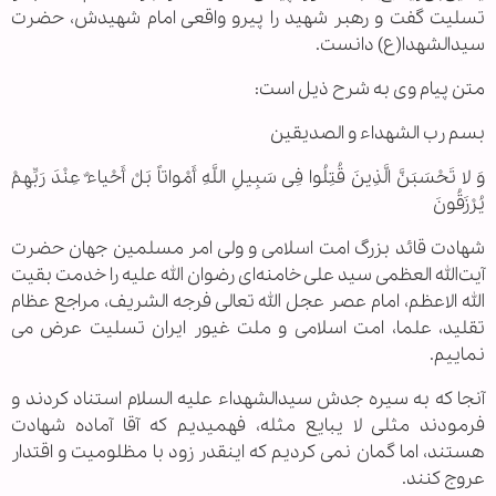
تسلیت گفت و رهبر شهید را پیرو واقعی امام شهیدش، حضرت
سیدالشهدا(ع) دانست.
متن پیام وی به شرح ذیل است:
بسم رب الشهداء و الصدیقین
وَ لا تَحْسَبَنَّ الَّذِینَ قُتِلُوا فِی سَبِیلِ اللَّهِ أَمْواتاً بَلْ أَحْیاءٌ عِنْدَ رَبِّهِمْ
یُرْزَقُونَ
شهادت قائد بزرگ امت اسلامی و ولی امر مسلمین جهان حضرت
آیت‌الله العظمی سید علی خامنه‌ای رضوان الله علیه را خدمت بقیت
الله الاعظم، امام عصر عجل الله تعالی فرجه الشریف، مراجع عظام
تقلید، علما، امت اسلامی و ملت غیور ایران تسلیت عرض می
نماییم.
آنجا که به سیره جدش سیدالشهداء علیه السلام استناد کردند و
فرمودند مثلی لا یبایع مثله، فهمیدیم که آقا آماده شهادت
هستند، اما گمان نمی کردیم که اینقدر زود با مظلومیت و اقتدار
عروج کنند.