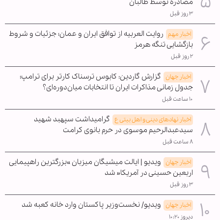
مصادره توسط طالبان
۳ روز قبل
روایت العربیه از توافق ایران و عمان؛ جزئیات و شروط
اخبار مهم
بازگشایی تنگه هرمز
۲ روز قبل
گزارش گاردین: کابوس ترسناک کارتر برای ترامپ؛
اخبار جهان
جدول زمانی مذاکرات ایران تا انتخابات میان‌دوره‌ای؟
۱۰ ساعت قبل
گرامیداشت سپهبد شهید
اخبار نهادهای دینی و اهل بیتی ع
سیدعبدالرحیم موسوی در حرم بانوی کرامت
۸ ساعت قبل
ویدیو | ایالت میشیگان میزبان »بزرگترین راهپیمایی
اخبار جهان
اربعین حسینی در آمریکا« شد
۳ روز قبل
ویدیو/ نخست‌وزیر پاکستان وارد خانه کعبه شد
اخبار جهان
دیروز ۱۰:۲۰