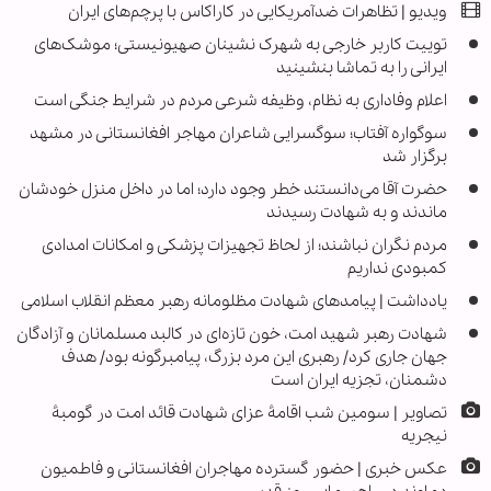
ویدیو | تظاهرات ضدآمریکایی در کاراکاس با پرچم‌های ایران
توییت کاربر خارجی به شهرک نشینان صهیونیستی؛ موشک‌های
ایرانی را به تماشا بنشینید
اعلام وفاداری به نظام، وظیفه شرعی مردم در شرایط جنگی است
سوگواره آفتاب؛ سوگسرایی شاعران مهاجر افغانستانی در مشهد
برگزار شد
حضرت آقا می‌دانستند خطر وجود دارد؛ اما در داخل منزل خودشان
ماندند و به شهادت رسیدند
مردم نگران نباشند؛ از لحاظ تجهیزات پزشکی و امکانات امدادی
کمبودی نداریم
یادداشت | پیامدهای شهادت مظلومانه رهبر معظم انقلاب اسلامی
شهادت رهبر شهید امت، خون تازه‌ای در کالبد مسلمانان و آزادگان
جهان جاری کرد/ رهبری این مرد بزرگ، پیامبرگونه بود/ هدف
دشمنان، تجزیه ایران است
تصاویر | سومین شب اقامۀ عزای شهادت قائد امت در گومبۀ
نیجریه
عکس خبری | حضور گسترده مهاجران افغانستانی و فاطمیون