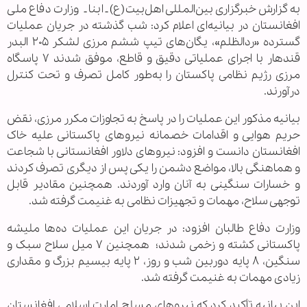
به گزارش خبرگزاری بین‌المللی اهل‌بیت(ع) ـ ابنا ـ وزارت دفاع ملی
افغانستان در بیانیه‌ای اعلام کرد: شب گذشته در جریان عملیات
گسترده «ردالظلم»، یگان‌های تیپ ششم مرزی لشکر ۲۰۵ البدر
قندهار با اجرای عملیاتی دقیق و قاطع، موفق شدند ۷ پاسگاه
مرزی رژیم نظامی پاکستان را به‌طور کامل تصرف و تحت کنترل
درآورند.
بیانیه مذکور این عملیات را در پاسخ به تجاوزات مکرر مرزی، نقض
حریم هوایی و اقدامات خصمانه نیروهای پاکستانی علیه خاک
افغانستان دانست و افزود: نیروهای دلاور افغانستانی با شجاعت
و هماهنگی بالا، مواضع دشمن را یکی پس از دیگری تصرف کردند
و خسارات سنگینی به آنان وارد آوردند. همچنین مقادیر قابل
توجهی سلاح، مهمات و تجهیزات نظامی به غنیمت گرفته شد.
وزارت دفاع طالبان افزود: در جریان این عملیات ده‌ها ملیشه
پاکستانی کشته و زخمی شدند؛ همچنین ۷ میل سلاح سبک و
سنگین، ۸ پایه دوربین شب و روز، ۲ پایه بیسیم بزرگ و مقداری
زیادی مهمات به غنیمت گرفته شد.
این بیانیه تأکید کرد که نیروهای مسلح امارت اسلامی افغانستان