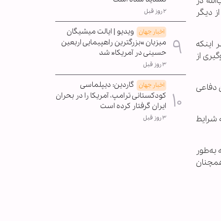
لله در
ز دیگر
۲ روز قبل
ویدیو | ایالت میشیگان
اخبار جهان
میزبان »بزرگترین راهپیمایی اربعین
 اینکه
حسینی در آمریکا« شد
گیری از
۳ روز قبل
گاردین: دیپلماسی
اخبار جهان
 دفاعی
کودکستانی ترامپ، آمریکا را در بحران
ایران گرفتار کرده است
 شرایط
۳ روز قبل
 به‌طور
همچنان