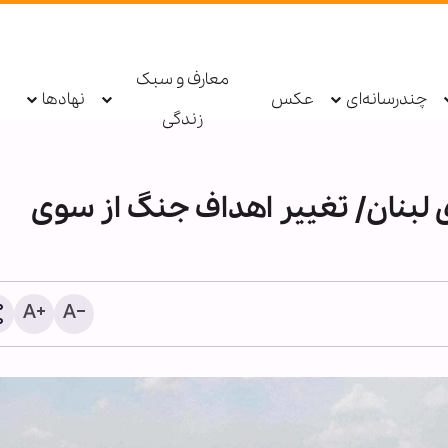
معارف و سبک
چندرسانه‌ای
عکس
نهادها
زندگی
ی لبنان/ تغییر اهداف جنگ از سوی
شیخ علی الخطیب: دولت لب
از ناکامی مذاکرات، گفت‌وگو 
مقاومت را آغاز کند