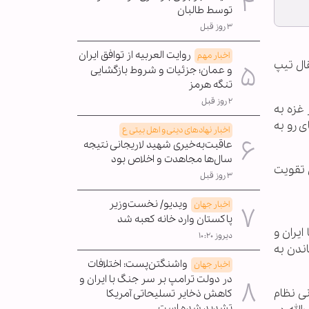
توسط طالبان
۳ روز قبل
روایت العربیه از توافق ایران
اخبار مهم
ال تیپ
و عمان؛ جزئیات و شروط بازگشایی
تنگه هرمز
۲ روز قبل
 غزه به
ی رو به
اخبار نهادهای دینی و اهل بیتی ع
عاقبت‌به‌خیری شهید لاریجانی نتیجه
سال‌ها مجاهدت و اخلاص بود
 تقویت
۳ روز قبل
ویدیو/ نخست‌وزیر
اخبار جهان
پاکستان وارد خانه کعبه شد
ایران و
دیروز ۱۰:۲۰
اندن به
واشنگتن‌پست: اختلافات
اخبار جهان
در دولت ترامپ بر سر جنگ با ایران و
نی نظام
کاهش ذخایر تسلیحاتی آمریکا
تشدید شده است