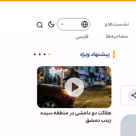
نشست‌ها و
مصاحبه‌ها
فارسی
پیشنهاد ویژه
نان پس
هلاکت دو داعشی در منطقه سیده
انصارالله: مزدو
با
زینب دمشق
نظامی عربستان 
نخواهند بود