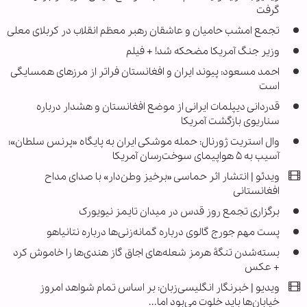
گرفت
تجمع امشب حامیان و عاشقان رهبر معظم انقلاب در کربلای معلی
وزیر جنگ آمریکا مضحکه شد! + فیلم
احمد مسعود: پیوند ایران و افغانستان فراتر از مرزهای همسایگی
است
قدردانی دیپلمات ایرانی از موضع افغانستان و هشدار درباره
سناریوی بازگشت آمریکا
وال استریت ژورنال: حمله موشکی ایران به پایگاه «پرنس سلطان»؛
آسیب به ۵ هواپیمای سوخت‌رسان آمریکا
ویدئو | انتشار اثر حماسی «برخیز وطن‌دار» با صدای مداح
افغانستانی
برگزاری تجمع روز قدس در میدان تایمز نیویورک
پست مهم جورج گالوی درباره گمانه‌زنی‌ها درباره نتانیاهو
بسته‌شدن تنگۀ هرمز شعله‌های اجاق گاز هندی‌ها را خاموش کرد
+ عکس
ویدیو | خبرنگار انگلیسی‌زبان: بر اساس تمام شواهد امروز
خیابان‌ها باید خلوت می‌بود اما...