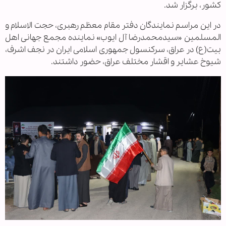
کشور، برگزار شد.
در این مراسم نمایندگان دفتر مقام معظم رهبری، حجت الاسلام و
المسلمین «سیدمحمدرضا آل ایوب» نماینده مجمع جهانی اهل
بیت(ع) در عراق، سرکنسول جمهوری اسلامی ایران در نجف اشرف،
شیوخ عشایر و اقشار مختلف عراق، حضور داشتند.