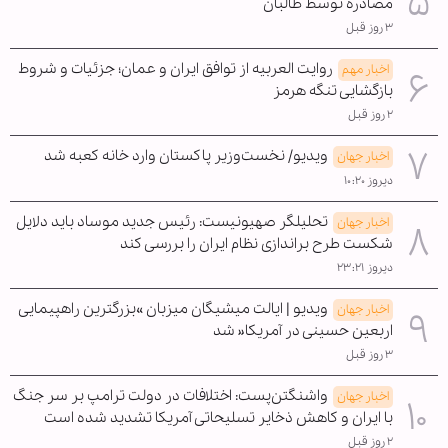
مصادره توسط طالبان
۳ روز قبل
روایت العربیه از توافق ایران و عمان؛ جزئیات و شروط
اخبار مهم
بازگشایی تنگه هرمز
۲ روز قبل
ویدیو/ نخست‌وزیر پاکستان وارد خانه کعبه شد
اخبار جهان
دیروز ۱۰:۲۰
تحلیلگر صهیونیست: رئیس جدید موساد باید دلایل
اخبار جهان
شکست طرح براندازی نظام ایران را بررسی کند
دیروز ۲۳:۲۱
ویدیو | ایالت میشیگان میزبان »بزرگترین راهپیمایی
اخبار جهان
اربعین حسینی در آمریکا« شد
۳ روز قبل
واشنگتن‌پست: اختلافات در دولت ترامپ بر سر جنگ
اخبار جهان
با ایران و کاهش ذخایر تسلیحاتی آمریکا تشدید شده است
۲ روز قبل