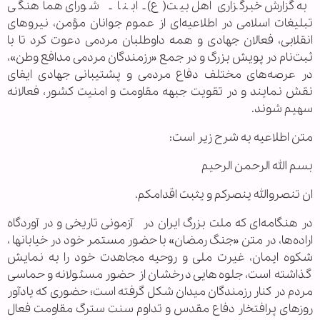
به گزارش خبرگزاری اهل بیت(ع) ـ ابنا ـ شورای هماهنگی
تبلیغات اسلامی در اطلاعیه‌ای از عموم جوانان مؤمن، نیروهای
انقلابی، فعالان جهادی و همه داوطلبان مردمی دعوت کرد تا با
ثبت‌نام در پویش بزرگ و در جمع «رزمندگان مردمی مدافع وطن»،
در عرصه‌های مختلف دفاع مردمی و پشتیبانی جهادی ایفای
نقش نمایند و در تقویت جبهه مقاومت و امنیت کشور، فعالانه
سهیم شوند.
متن اطلاعیه به شرح زیر است:
بسم الله الرحمن الرحیم
ان تنصروالله ینصرکم و یثبت اقدامکم.
در هنگامه‌ای که ملت بزرگ ایران در آزمونی تاریخی و در آوردگاه
اراده‌ها، در متن «جنگ رمضان» با حضور مستمر خود در خیابانها ،
شکوه ایمان، غیرت ملی و روحیه مجاهدت خود را به نمایش
گذاشته است، جلوه‌هایی درخشان از حضور مسئولانه و حماسی
مردم در کنار رزمندگان میدان شکل گرفته است؛ حضوری که یادآور
روزهای پرافتخار دفاع مقدس و تداوم سنت سترگ مقاومت فعال