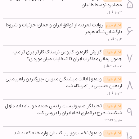
مصادره توسط طالبان
۳ روز قبل
روایت العربیه از توافق ایران و عمان؛ جزئیات و شروط
اخبار مهم
بازگشایی تنگه هرمز
۲ روز قبل
گزارش گاردین: کابوس ترسناک کارتر برای ترامپ؛
اخبار جهان
جدول زمانی مذاکرات ایران تا انتخابات میان‌دوره‌ای؟
۶ ساعت قبل
ویدیو | ایالت میشیگان میزبان »بزرگترین راهپیمایی
اخبار جهان
اربعین حسینی در آمریکا« شد
۳ روز قبل
تحلیلگر صهیونیست: رئیس جدید موساد باید دلایل
اخبار جهان
شکست طرح براندازی نظام ایران را بررسی کند
دیروز ۲۳:۲۱
ویدیو/ نخست‌وزیر پاکستان وارد خانه کعبه شد
اخبار جهان