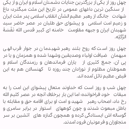
چهل روز از یکی از بزرگترین جنایات دشمنان اسلام و ایران و از یکی
از سنگین ترین داغهای عمومی در تاریخ این ملت میگذرد؛ داغ
شهادت جانگد از رهبر عظیم الشأن انقلاب اسلامی پدر ملت ایران
و زعیم امت اسلامی و پیشوای حق طلبان در عصر حاضر سید
شهیدان ایران و جبهه مقاومت خامنه ای کبیر قدس الله نَفْسَهُ
الزَّکَیَّه.
چهل روز است که روح بلند رهبر شهیدمان در جوار قرب الهی
میهمان ضیافت اولیاء وصدیقین وشهدا شده و همزمان و یا در
پی آن، جمع کثیری از یاران فرماندهان و رزمندگان اسلام و
هموطنان مظلوم از نوزادان چند روزه تا کهنسالان هم به این
فیض عظیم نائل آمده اند.
چهل شب و روز است که خداوند متعال پیشوای این امت را به
میقات خود فراخوانده؛ اما این بار برخلاف آنچه در عصر کلیم الله
رخ داد، اصحاب رهبر شهید و امت او برای اقامه حق و مقابله با
باطل مبعوث شدند و چون کوههای استوار در برابر سامری و
گوساله اش ایستادگی کرده و همچون گدازه های آتشین بر سر
متجاوزان و فرعونیان فرود آمدند.