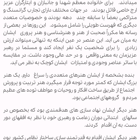
میدادند. برای خانواده معظم شهدا و جانبازان و ایثارگران عزیز
ارج خاصی قائل بودند. در جهات مختلف دارای تجارب گرانسنگ و
متراکمی بعضاً با سابقه چند دهه بودند و خصوصیات متعدد
دیگری که فهرست طویلی را شامل میشود. این روزها در بعضی از
رسانه ها مکرراً صحبت از هنر و هنرشناسی و هنر پروری ایشان
به میان می آید. این عنصر در عین اینکه به تنهائی میتواند ارزش
زیادی را برای شخصیت یک نفر ایجاد کند و مسلما در رهبر
عزیزمان به معنی واقعی و در حد عالی وجود داشت، در مقایسه
با سائر عناصر وجودی و امتیازات ایشان کوچک به نظر می آید.
بنده بشخصه از ایشان هنرهای متعددی را سراغ دارم. یک هنر
بزرگ ایشان که کمتر مورد توجه قرار میگیرد هنر تربیت و پرورش
اجتماع از طریق ساخت افکار و روحیات و عواطف توده های عظیم
مردم و گروههای اجتماعی بود.
هنر دیگر ایشان نهاد سازی های هدفمندی بود که بخصوص در
سالهای ابتدائی دوران زعامت و رهبری خود با نظر به افقهای دور
دست، به آن اقدام کردند.
هنر دیگر ایشان اقدام به قدرتمند سازی ساختار نظامی کشور بود