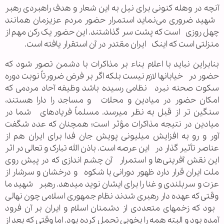
آنچه در وهله کنونی برای نیل به این شعار و هدف راهبردی رهبر
شهید ضروری می‌نماید استمرار حضور مردم عزیزمان همانند
چهل روزی است که پشت سر گذاشتند. این حضور یک رکن مهم از
منزلتی است که اینک ایران مقتدر در آن استقرار یافته است.
بنابراین نباید با اعلام بناء بر مذاکرات با دشمن تصور شود که
حضور در خیابانها لازم نیست بلکه اگر بر فرض ضرورتاً نوبت دوره
سکوت صحنه نبرد نظامی رسیده باشد وظیفه آحاد مردمی که
امکان حضور در میادین و محلات و مساجد را دارا هستند،
سنگین تر از قبل به نظر میرسد. مسلماً فریادهای شما در
میادین در نتیجه مذاکرات مؤثر است؛ همچنان که عدد شگفت
آور و رو به افزایش میلیونی پویش جان فدا برای ایران هم از
عناصر تأثیر گذار در این عرصه است. باذن الله تبارک و تعالی در اثر
این نقش آفرینی‌ها و استمرار آن چشم اندازی که در پیش روی
ملت ایران قرار دارد ظهور دورانی با شکوه و درخشان و سرشار از
عزت و سربلندی و غنا را برای ایشان نوید میدهد. رهبر شهید ما
وقتی که عهده دار رهبری شدند نظام جمهوری اسلامی چون نهالی
بود که زخمهای متعددی از دشمنان اسلام و ایران بر آن فرود
آمده بود و البته همه را بخوبی تحمل کرده بود. اما وقتی که بعد از