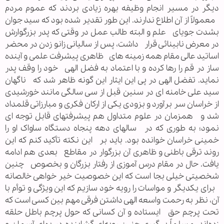
دیگر در مسیر انجام وظیفه بهره زیادی بردند که عموم مردم
معمولاً از آن اطلاع ندارند. این طور تقدیر شده بود که سید جوان
بشدت جویای علم و البته طالب عمل در وقتی که پدر بزرگوارش
در معرض نابینائی قرار داشت، پس از سالیانی زانو زدن در محضر
اساتید عالی مقام همه زمینه های ظاهری پیشرفت علمی و آینده
ساز در قم را رها کرده و با اعتماد به فضل الهی خود را وقف پدر
نماید. تفضل الهی در پی این ایثار این گونه ظاهر شد که ناگهان
سید علی خامنه ای در سنین قبل از سی سالگی مانند خورشیدی
از خراسان سر برآورد و بزودی یکی از ارکان فکری و مبارزاتی قلمداد
شد و همزمان در علوم متداول هم پیشرفتهای قابل توجه ای
نمود؛ به طوری که در سالهای دهه پنجاه دستگاه ساواک او را
خمینی خراسان خوانده بود. باید بر این نکته تأکید کنم که این
روند ترقی باطنی و ظاهری آن بزرگوار در مقاطع بعدی هم ادامه
یافت. حال در مقام درس آموزی از رفتار بزرگان و بخصوص چنین
شخصیتی خیلی بجا است که این خصوصیت خیر خواهی خالصانه
برای یکدیگر و مواسات را رویه خود سازیم که این ویژگی و توأم با
آن، نظر به رحمت واسعه الهی داشتن فرقی مهم بین کسی است که
تحت پرچم حق ایستاده و آن کسانی که حول پرچم باطل حلقه