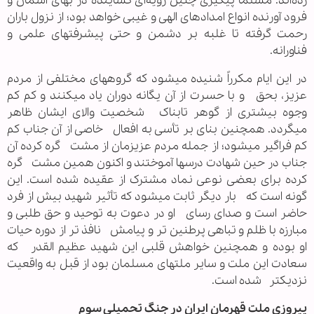
زده‌اند. مسلماً پیگیری چنین رویه‌ای گشاینده در بهای آسمان و
فرود آورنده انواع امدادهای الهی و غیبی خواهد بود؛ از نزول باران
رحمت گرفته تا غلبه بر دشمن و حتی پیشرفتهای علمی و
فناورانه.
در این ایام مکرراً شنیده میشود که گروههای مختلفی از مردم
عزیز، بحق و با حسرت از آن یگانه دوران یاد میکنند و کم کم
وجوه بیشتری از گوهر تابناک شخصیت والای ایشان ظاهر
میگردد. همچنین بنای بر تأسی به افعال خاصی از آن جناب کم
کم فراگیر میشود؛ از جمله مردم عزیزمان از مشت گره کرده آن
جناب در حین شهادت درسها آموختند و اکنون همین مشت گره
کرده برای بعضی نوعی نماد مشترک از عقیده شده است. این
گونه است که بار دیگر ثابت میشود که تأثیر شهید بیش از فرد
حاضر است و صدای رسای او در دعوت به توحید و حق طلبی و
مبارزه با ظلم و تباهی پرطنین تر و پیامش نافذ تر از دوره حیات
او بوده و همچنین خواهش قلبی این شهید عظیم القدر که
سعادت این ملت و سایر ملتهای مسلمان بود از قبل به واقعیت
نزدیکتر شده است.
پیروزی ملت قهرمان ایران در جنگ تحمیلی سوم