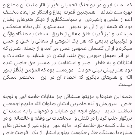
که ملت ایران در دو جنگ تحمیلی اخیر از آثار مثبت آن مطلع و
بهره مند شدند. همچنین قدرت ابداع و ابتکار در ابعاد مختلف
اعم از علمی و راهبردی و سیاستگذاری از دیگر هنرهای ایشان
بود که شمه ای از آن در تدوین سیاستهای کلی نظام منعکس
میباشد. و نیز قدرت خلق معانی از طریق ساخت به هنگام واژگان
و ترکیبهای بدیعی که هر یک انبوهی از معانی را خلق و حمل
میکرد و از آن گفتمان عمومی عمل می آمد و از جمله، هنری که
در اثر صیقل خوردن روح بلند ایشان در شداید و امتحانات و
ابتلائات و به خاطر صبر و استقامت در مسیر حق حاصل شده
بود هنر پیش بینی حوادث دوردست بود که المؤمن یَنْظُرُ بنور
الله. و هنرهای دیگری که احصاء آن در این مختصر ممکن
نیست.
همه این هنرها و مزیتها منشائی جز عنایات خاصه الهی و توجه
خاص سرورمان و آباء طاهرین ایشان صلوات الله علیهم اجمعین
نداشت. شاید بتوان آنچه این عنایات و توجهات را به سمت آن
بزرگوار جلب کرد را در تلاش و مجاهدت بی وقفه و خالصانه او در
راه اعلاء کلمه حق خلاصه کرد. اما به طور ویژه غیر از سختی های
مبارزه با دستگاه خائن حکومت پهلوی ایشان از یک فرصت خاص