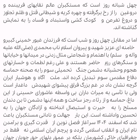
چهل شبانه روز است که مستکبران عالم نقابهای فریبنده و
دروغین را از رخ برگرفته و چهره کریه و شیطانی قتل و ظلم تجاوز
و دروغ تفرعن و کودک کشی واستبداد و فساد را به نمایش
گذاشته اند.
اما در مقابل چهل روز و شب است که فرزندان غیور خمینی کبیرو
خامنه ای عزیز شهید و پیروان اسلام ناب محمدی (صلی الله علیه
وآله و سلم) با اهتمام و شجاعتی مثال زدنی در میدانها و خیابانها
و سنگرهای رزم حاضر هستند و علی رغم لطمات و خسارتهای
هجوم وحشیانه دشمن جنگ تحمیلی سوم را به صحنه حماسه
دفاع مقدس سوم تبدیل کرده اند. ملت آگاه و هوشیار ایران
گرچه نشان داد در غم بزرگ فراق پیشوای شهیدش داغدار است
ولی با تأسی به میراث داران بی واسطه عاشورای حسینی از این
داغ، حماسه و از رثاء، رجز ساخت و همه اینها دشمن تا بن دندان
مسلح را به حیرت و استیصال انداخته و آزادگان جهان را به
تحسین واداشته است. این بار جهالت و نادانی مستکبران باعث
شد که اسفند ۱۴۰۴ سرآغاز فصل نوین از قدرت گیری و برآمدن
نام ایران و انقلاب اسلامی گردد و پرچم ایران اسلامی نه فقط در
جغرافیای خاکی کشورمان بلکه در عمق دلهای حق جویان جهان