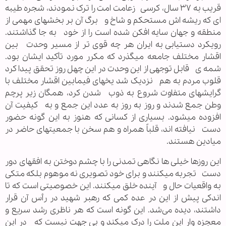
قریب به ۳۷ سال، کرسی زعامت امت را ترک نمودند، شجره طیبه
ای که ریشه اش مستحکم و شاخ و برگ آن بر بخشهای مهمی از
منطقه و جهان سایه افکن شده است را از خود به جا گذاشتند.
رویکرد دستیابی به ایران هر چه قوی تر از مسیر وحدت بین
اقشار مختلف جامعه میگذرد که مکرر مورد تأکید ایشان بود.
شمه ی قابل توجهی از این وحدت در این چهل روز تحقق پیدا کرد
قلوب مردم به هم نزدیک شد یخهای فیمابین اقشار مختلف با
گرایشهای متفاوت شروع به ذوب شدن کرد، همگان زیر پرچم
وطن جمع شدند و روز به روز به عدد این جمع و به کیفیت آن
افزوده میشود. بسیاری از کسانی که هنوز به این گونه حضور
دست نیافته اند، قلباً همراه و هم سخن با جمعیتهای حاضر در
میادین هستند.
این روزها خیلی ها نگاهی تمدنی را با چشم دوختن به افقهای دور
دست تجربه میکنند و برای خود تصویری نه موهوم بلکه متکی
به واقعیات حال و آینده خلق میکنند. این خصوصیتی است که تا
اندکی پیش از این در عده کمی که رهبر شهید در رأس آن قرار
داشتند، دیده می‌شد. این گونه است که هر ناظری رشد سریع و
معجزه وار این ملت را درک میکند و بی جهت نیست که در این