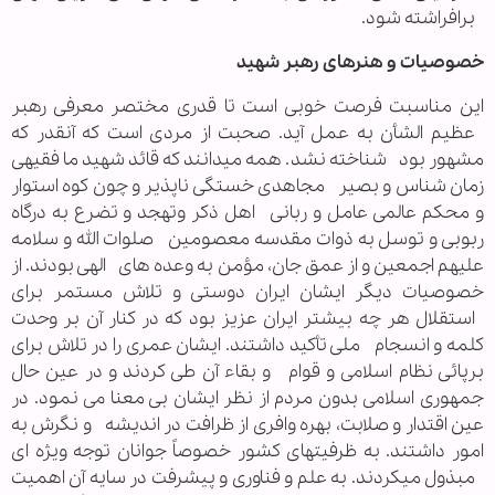
برافراشته شود.
خصوصیات و هنرهای رهبر شهید
این مناسبت فرصت خوبی است تا قدری مختصر معرفی رهبر
عظیم الشأن به عمل آید. صحبت از مردی است که آنقدر که
مشهور بود شناخته نشد. همه میدانند که قائد شهید ما فقیهی
زمان شناس و بصیر مجاهدی خستگی ناپذیر و چون کوه استوار
و محکم عالمی عامل و ربانی اهل ذکر وتهجد و تضرع به درگاه
ربوبی و توسل به ذوات مقدسه معصومین صلوات الله و سلامه
علیهم اجمعین و از عمق جان، مؤمن به وعده های الهی بودند. از
خصوصیات دیگر ایشان ایران دوستی و تلاش مستمر برای
استقلال هر چه بیشتر ایران عزیز بود که در کنار آن بر وحدت
کلمه و انسجام ملی تأکید داشتند. ایشان عمری را در تلاش برای
برپائی نظام اسلامی و قوام و بقاء آن طی کردند و در عین حال
جمهوری اسلامی بدون مردم از نظر ایشان بی معنا می نمود. در
عین اقتدار و صلابت، بهره وافری از ظرافت در اندیشه و نگرش به
امور داشتند. به ظرفیتهای کشور خصوصاً جوانان توجه ویژه ای
مبذول میکردند. به علم و فناوری و پیشرفت در سایه آن اهمیت