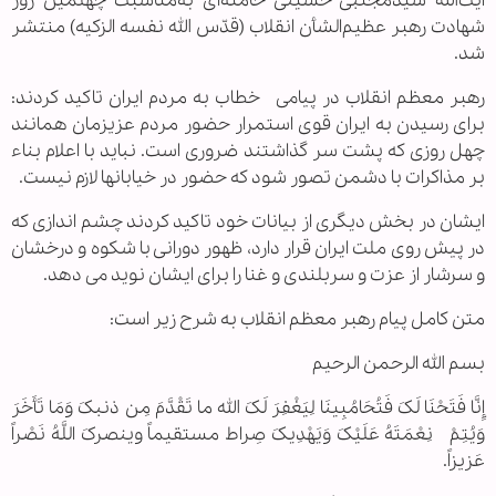
آیت‌الله سیدمجتبی حسینی خامنه‌ای به‌مناسبت چهلمین روز
شهادت رهبر عظیم‌الشأن انقلاب (قدّس الله نفسه الزکیه) منتشر
شد.
رهبر معظم انقلاب در پیامی خطاب به مردم ایران تاکید کردند:
برای رسیدن به ایران قوی استمرار حضور مردم عزیزمان همانند
چهل روزی که پشت سر گذاشتند ضروری است. نباید با اعلام بناء
بر مذاکرات با دشمن تصور شود که حضور در خیابانها لازم نیست.
ایشان در بخش دیگری از بیانات خود تاکید کردند چشم اندازی که
در پیش روی ملت ایران قرار دارد، ظهور دورانی با شکوه و درخشان
و سرشار از عزت و سربلندی و غنا را برای ایشان نوید می دهد.
متن کامل پیام رهبر معظم انقلاب به شرح زیر است:
بسم الله الرحمن الرحیم
إِنَّا فَتَحْنَا لَکَ فَتُحَامُبِینَا لِیَغْفِرَ لَکَ الله ما تَقْدَّمَ مِن ذنبکَ وَمَا تَأَخَرَ
وَیُتِمْ نِعْمَتَهُ عَلَیْکَ وَیَهْدِیکَ صِراط مستقیماً وینصرکَ اللَّهُ نَصْراً
عَزیزاً.