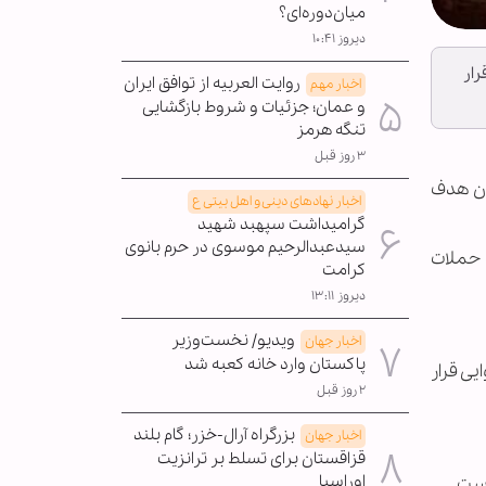
میان‌دوره‌ای؟
دیروز ۱۰:۴۱
رار
روایت العربیه از توافق ایران
اخبار مهم
و عمان؛ جزئیات و شروط بازگشایی
تنگه هرمز
۳ روز قبل
نان هدف
اخبار نهادهای دینی و اهل بیتی ع
گرامیداشت سپهبد شهید
سیدعبدالرحیم موسوی در حرم بانوی
 حملات
کرامت
دیروز ۱۳:۱۱
ویدیو/ نخست‌وزیر
اخبار جهان
پاکستان وارد خانه کعبه شد
ی قرار
۲ روز قبل
بزرگراه آرال-خزر؛ گام بلند
اخبار جهان
قزاقستان برای تسلط بر ترانزیت
اوراسیا
است.