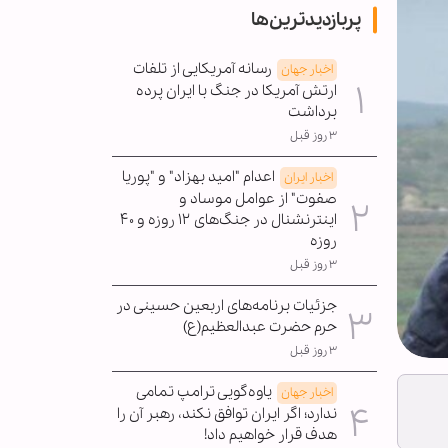
پربازدیدترین‌ها
رسانه آمریکایی از تلفات
اخبار جهان
ارتش آمریکا در جنگ با ایران پرده
برداشت
۳ روز قبل
اعدام "امید بهزاد" و "پوریا
اخبار ایران
صفوت" از عوامل موساد و
اینترنشنال در جنگ‌های ۱۲ روزه و ۴۰
روزه
۳ روز قبل
جزئیات برنامه‌های اربعین حسینی در
حرم حضرت عبدالعظیم(ع)
۳ روز قبل
یاوه‌گویی ترامپ تمامی
اخبار جهان
ندارد؛ اگر ایران توافق نکند، رهبر آن را
هدف قرار خواهیم داد!