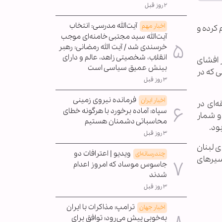
۲ روز قبل
آیت‌الله مدرسی: انتخاب
اخبار مهم
 کرده و
آیت‌الله سید مجتبی خامنه‌ای موجب
خرسندی شد / آیت الله رمضانی: رهبر
انقلاب، شخصیتی زاهد، عالم و دارای
ر افشای
بینش عمیق سیاسی است
ی که در
۳ روز قبل
فرمانده نیروی زمینی
اخبار ایران
‌ای در
سپاه: آماده برخورد با هرگونه خطای
 صهیونیستی از دوم مارس به ۲۷ نفر رسیده و شمار
محاسباتی دشمنان هستیم
ود.
۳ روز قبل
ی لبنان
ویدیو | اعترافات دو
چندرسانه‌ای
سیرهای
جاسوس موساد که امروز اعدام
شدند
۳ روز قبل
ترامپ: مذاکرات با ایران
اخبار جهان
به‌خوبی پیش می‌رود؛ توافق برای