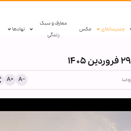
معارف و سبک
چندرسانه‌ای
عکس
نهادها
زندگی
ع:
ابنا
پاسخ قالیباف به ترامپ: این
دیپلماسی نمایشی، شکست
است