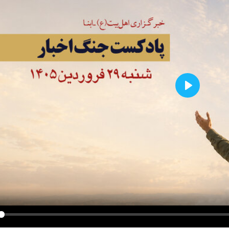
Play
y