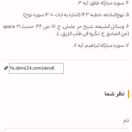
۴. سوره مبارکه طلاق، آیه ۳.
۵. نهج‌البلاغه، خطبه ۱۴۳ (اشاره به آیات ۱۰-۱۲ سوره نوح).
۶. وسائل الشیعه، شیخ حر عاملی، ج ۱۷، ص ۴۴، حدیث ۲۱ space
(عن الصادق ع: بَکِّروا فی طَلَبِ الرِّزقِ...).
۷. سوره مبارکه ابراهیم، آیه ۷.
نظر شما
نام