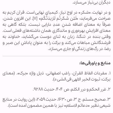
دیگران بی‌نیاز می‌سازد.
و در نهایت، «شکر» در اوج نیاز، کیمیایِ نهایی است. قرآن کریم به
صراحت می‌فرماید: «لَئِن شَکَرتُم لَاَزیدَنَّکُم» [۷]. این افزون شدن،
صرفاً به معنای اضافه شدنِ عددِ دارایی نیست، بلکه گاهی به
معنای افزایشِ بهره‌وری و ماندگاریِ همان داشته‌های فعلی است.
وقتی بنده در تنگنا، زبان به ثنای دوست می‌گشاید، خداوند به
فرشتگانش مباهات می‌کند و برکت را به عنوانِ پاداشِ این صبر و
رضا، در رگ‌های زندگی او جاری می‌سازد.
منابع و پاورقی‌ها:
۱. مفردات الفاظ القرآن، راغب اصفهانی، ذیل واژه «برک». (معنای
برکت: ثبوت الخیر الالهی فی الشیء).
۲. غرر الحکم و درر الکلم، ص ۴۰۴، حدیث ۹۲۸۸.
۳. صحیح مسلم، ج ۳، ص ۱۶۳۰، حدیث ۲۰۵۹؛ (این روایت در منابع
شیعی نظیر «دعائم الاسلام» نیز با همین مضمون آمده است).