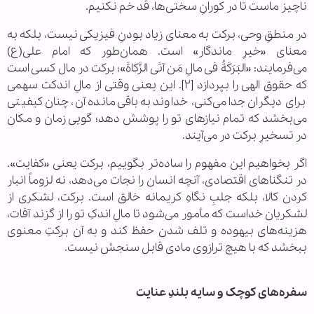
ناچیز ماست تا در کورانِ سختی‌ها، قد خم نکنیم.
در منطقِ وحی، برکت به معنای زیاد بودنِ فیزیکی نیست، بلکه به
معنای «خیرِ ماندگار» است. همان‌طور که امام علی(ع)
می‌فرمایند: «البَرَکَةُ فی مالِ مَن آتَی الزَّکاةَ»؛ برکت در مال کسی است
که حقوق الهی را بپردازد [۲]. این یعنی وقتی از مالِ اندکت سهمی
برای دیگران جدا می‌کنی، خداوند به باقی‌مانده آن، چنان کیفیتی
می‌بخشد که تمام نیازهای تو را پوشش دهد؛ گویی زمان و مکان
در تسخیرِ برکت در می‌آیند.
اگر بخواهیم این مفهوم را ساده‌تر بگوییم، برکت یعنی «کفایت».
در تنگناهای اقتصادی، آنچه انسان را نجات می‌دهد، نه لزوماً انبار
کردن کالا، بلکه جلبِ نگاهِ کریمانه خالق است. برکت، لشکری از
لشکریان خداست که مأمور می‌شود تا مالِ اندکِ تو را از گزند آفات،
هزینه‌های بیهوده و تلف شدن حفظ کند و به آن برکتِ معنوی
ببخشد که با هیچ ترازوی مادی قابل سنجش نیست.
سفره‌های کوچک و سایه بلندِ عنایت