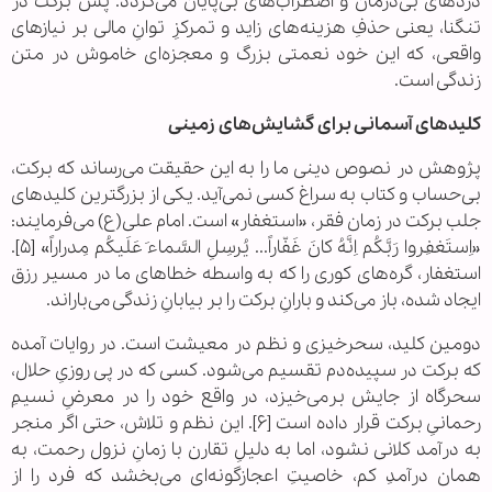
دردهای بی‌درمان و اضطراب‌های بی‌پایان می‌گردد. پس برکت در
تنگنا، یعنی حذفِ هزینه‌های زاید و تمرکزِ توانِ مالی بر نیازهای
واقعی، که این خود نعمتی بزرگ و معجزه‌ای خاموش در متن
زندگی است.
کلیدهای آسمانی برای گشایش‌های زمینی
پژوهش در نصوص دینی ما را به این حقیقت می‌رساند که برکت،
بی‌حساب و کتاب به سراغ کسی نمی‌آید. یکی از بزرگترین کلیدهای
جلب برکت در زمان فقر، «استغفار» است. امام علی(ع) می‌فرمایند:
«اِستَغفِروا رَبَّکُم اِنَّهُ کانَ غَفّاراً... یُرسِلِ السَّماءَ عَلَیکُم مِدراراً» [۵].
استغفار، گره‌های کوری را که به واسطه خطاهای ما در مسیر رزق
ایجاد شده، باز می‌کند و بارانِ برکت را بر بیابانِ زندگی می‌باراند.
دومین کلید، سحرخیزی و نظم در معیشت است. در روایات آمده
که برکت در سپیده‌دم تقسیم می‌شود. کسی که در پی روزیِ حلال،
سحرگاه از جایش برمی‌خیزد، در واقع خود را در معرضِ نسیمِ
رحمانیِ برکت قرار داده است [۶]. این نظم و تلاش، حتی اگر منجر
به درآمد کلانی نشود، اما به دلیلِ تقارن با زمانِ نزول رحمت، به
همان درآمدِ کم، خاصیتِ اعجازگونه‌ای می‌بخشد که فرد را از