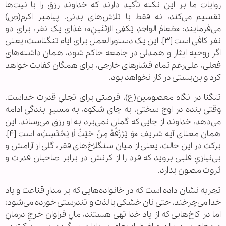
روایات ما بر این نکته تأکید دارند که خداوند رزق را با نیت‌ها
تقسیم می‌کند، نه فقط با تلاش‌های بدنی. پیامبر اکرم(ص)
می‌فرمایند: «طَعامُ الواحِدِ یَکفِی الاِثنَینِ»؛ غذای یک نفر، برای دو
نفر کافی است [۳]. این یک دستورالعمل برای ایام تنگناست؛ یعنی
اگر روحیه ایثار و همدلی در جامعه حاکم شود، همان داشته‌های
فعلی، علی‌رغم تمام فشارهای خارجی، برای همگان کفایت خواهد
کرد و بن‌بستی در کار نخواهد بود.
تنگنا در نگاه معصومین(ع)، فرصتی برای تجلیِ قدرت خداست.
وقتی بنده در اوج سختی، به جای شکوه، به مسیرِ بندگی ادامه
می‌دهد، خداوند از جایی که گمان نمی‌برد به او رزق می‌رساند. این
همان معنای آیه شریف «وَ یَرْزُقْهُ مِنْ حَیْثُ لَا یَحْتَسِبُ» است [۴].
برکت در این حالت، یعنی از میان سنگلاخ‌های فقر، گلی از آرامش و
بی‌نیازیِ قلبی بروید که فرد را از کرنش در برابر صاحبان قدرت و
ثروت مصون بدارد.
تجربه نشان داده است که در خانواده‌هایی که بر مدارِ قناعت و یاد
خدا می‌چرخند، حتی نان خشکی با لذت و تندرستی خورده می‌شود؛
اما در کاخ‌هایی که از یاد خدا تهی هستند، مالِ فراوان خرجِ درمانِ