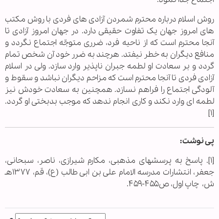
روش اسلام درباره محترم شمردن آزادی های فردی با روش مکتب
های امروز جهان یک تفاوت حقیقی دارد. در جهان امروز آزادی تا
آنجا محترم است که از ناحیه فرد، ضرری متوجّه اجتماع نگردد و
منافع دیگران به خطر نیفتد. هرچند به ضرر خود آن شخص تمام
گردد و بر سعادت او لطمه جبران ناپذیر وارد سازد. ولی در اسلام
آزادی فردی تا آنجا محترم است که مزاحم دیگران نباشد و سقوط و
آلودگی اجتماع را فراهم نسازد. همچنین به سعادت خودش نیز
لطمه ای وارد نکند و کاری انجام ندهد که موجب بدبختی او گردد.
[۱]
پی نوشت:
[۱]
. پاسخ به پرسشهای مذهبی، مکارم شیرازی، ناصر، سبحانی،
جعفر، ‌انتشارات مدرسه الامام علی بن ابی طالب (ع)، قم، ۱۳۷۷هـ
ش، ‌ چاپ اول، ص۴۵۵-۴۵۹.