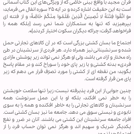
قرآن مجید با واقع بینی خاصّی که از ویژگی‌های این کتاب آسمانی
است به این حقیقت اشاره کرده و در آیه ۲۵ سوره انفال می فرماید:
«وَ اتَّقُوا فِتْنَةً لا تُصِیبَنَّ الَّذِینَ‌ ظَلَمُوا مِنْکُمْ‌ خَاصَّةً؛ و از فتنه ای
بپرهیزید که تنها به ستمکاران شما نمی رسد [بلکه همه را
فراخواهد گرفت؛ چراکه دیگران سکوت اختیار کردند]».
اجتماع ما بسان کشتی بزرگی است که در آن کالاهای تجارتی حمل
شده و سرنشینانی نیز همراه دارد. هر فردی از سرنشینان در طیّ
راه مختار و آزاد می باشد، ولی او هرگز نمی تواند زیر پوشش «آزادی
فردی» بدنه کشتی و یا زیر پای خود را سوراخ کند و در مقام پاسخ
بگوید: من نقطه ای از کشتی را مورد تصرّف قرار می ‌دهم که زیر
پای من قرار گرفته است.
چنین جوابی از این فرد پذیرفته نیست؛ زیرا تنها سلامت خویشتن
را به خطر نمی افکند، بلکه او با این عمل سرنوشت همه
سرنشینان و کالاهای تجارتی را به خاطر افکنده و همه را به سوی
نابودی و نیستی سوق می دهد. جامعه ما نیز بسان کشتی است.
افراد جامعه سرنشینان این کشتی می باشند. آنان در ضرر و نفع
یکدیگر شریک و سهیم اند و هرگز نمی توان حساب فرد را از
اجتماع جدا نمود.