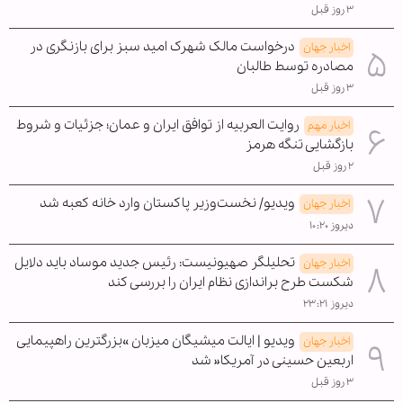
۳ روز قبل
درخواست مالک شهرک امید سبز برای بازنگری در
اخبار جهان
مصادره توسط طالبان
۳ روز قبل
روایت العربیه از توافق ایران و عمان؛ جزئیات و شروط
اخبار مهم
بازگشایی تنگه هرمز
۲ روز قبل
ویدیو/ نخست‌وزیر پاکستان وارد خانه کعبه شد
اخبار جهان
دیروز ۱۰:۲۰
تحلیلگر صهیونیست: رئیس جدید موساد باید دلایل
اخبار جهان
شکست طرح براندازی نظام ایران را بررسی کند
دیروز ۲۳:۲۱
ویدیو | ایالت میشیگان میزبان »بزرگترین راهپیمایی
اخبار جهان
اربعین حسینی در آمریکا« شد
۳ روز قبل