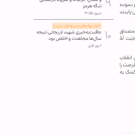
 نموده
تنگه هرمز
 پایبند
دیروز ۱۳:۵۵
اخبار نهادهای دینی و اهل بیتی ع
 مصداق
عاقبت‌به‌خیری شهید لاریجانی نتیجه
َت لَهُ
سال‌ها مجاهدت و اخلاص بود
۲ روز قبل
انقلاب
رصت را
کمک به