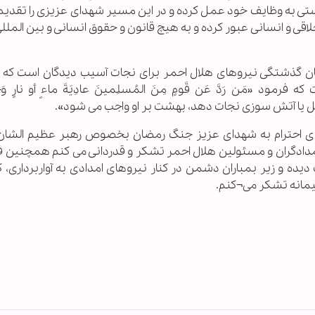
درستی به وظایف خود عمل کرده و در این مسیر شهدای عزیزی را تقدیم
ی و انسانی عبور کرده و به هیچ قانون و حقوق انسانی و بین المللی
ن گذشتگی نیروهای هلال احمر برای نجات آسیب دیدگان است که
د «مَن رَدَّ عَن قَومٍ مِنَ المُسلِمینَ عادِیَةَ ماءٍ أو نارٍ وَجَب
ر سیل یا آتش سوزی نجات دهد، بهشت بر او واجب می‌ شود».
ای احترام به شهدای عزیز جنگ رمضان بخصوص رهبر عظیم الشان 
امدادگران و مسئولین هلال احمر تشکر و قدردانی می کنم همچنین ف
یده و زیر بمباران دشمن در کنار نیروهای امدادی به آواربرداری، 
مانه تشکر می¬کنم.