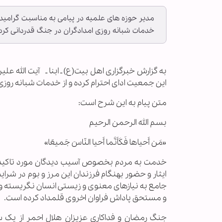
مدیر حوزه های علمیه در پیامی ‌به مناسبت گرامید
خدمات شبانه روزی امدادگران در جنگ قدردانی کرد
به گزارش خبرگزاری اهل بیت(ع) ـ ابنا ـ آیت الله ع
این جمعیت ادای احترام کرده و از خدمات شبانه روزی
متن پیام به این شرح است:
بسم الله الرحمن الرحیم
«مَن أَحیاها فَکَأَنَّما أَحیا النّاسَ جَمیعًا»
خدمت به مردم بخصوص آسیب دیدگان مورد تاکید و ت
ایثار و حضور بهنگام فرزندان این مرز و بوم در شرا
جامع به نیازهای معنوی و زیستی انسان نگریسته و
و مستحق پاداش فراوان اخروی قلمداد کرده است.
جنگ رمضان و فداکاری عزیزان هلال احمر از یک