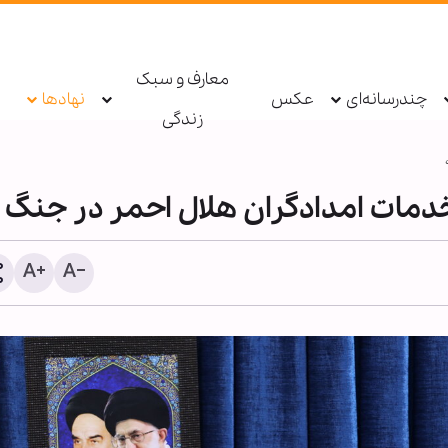
معارف و سبک
چندرسانه‌ای
عکس
نهادها
زندگی
 خدمات امدادگران هلال احمر در جنگ
حزب‌الله: دولت لبنان مذاکرا
امتیازدهی به تل‌آویو را مت