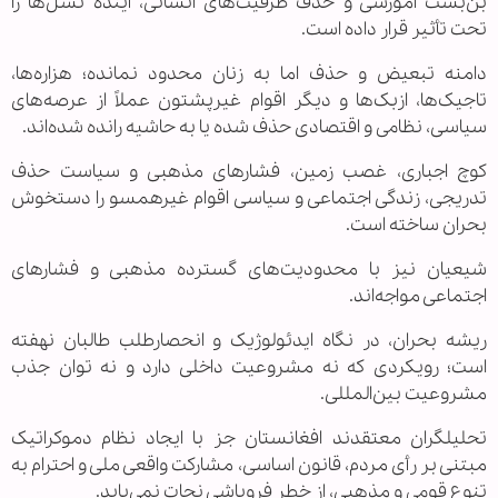
بن‌بست آموزشی و حذف ظرفیت‌های انسانی، آینده نسل‌ها را
تحت تأثیر قرار داده است.
دامنه تبعیض و حذف اما به زنان محدود نمانده؛ هزاره‌ها،
تاجیک‌ها، ازبک‌ها و دیگر اقوام غیرپشتون عملاً از عرصه‌های
سیاسی، نظامی و اقتصادی حذف شده یا به حاشیه رانده شده‌اند.
کوچ اجباری، غصب زمین، فشارهای مذهبی و سیاست حذف
تدریجی، زندگی اجتماعی و سیاسی اقوام غیرهمسو را دستخوش
بحران ساخته است.
شیعیان نیز با محدودیت‌های گسترده مذهبی و فشارهای
اجتماعی مواجه‌اند.
ریشه بحران، در نگاه ایدئولوژیک و انحصارطلب طالبان نهفته
است؛ رویکردی که نه مشروعیت داخلی دارد و نه توان جذب
مشروعیت بین‌المللی.
تحلیلگران معتقدند افغانستان جز با ایجاد نظام دموکراتیک
مبتنی بر رأی مردم، قانون اساسی، مشارکت واقعی ملی و احترام به
تنوع قومی و مذهبی، از خطر فروپاشی نجات نمی‌یابد.