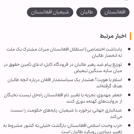
افغانستان
طالبان
شیعیان افغانستان
اخبار مرتبط
یادداشت اختصاصی | استقلال افغانستان میراث مشترک یک ملت
نه انحصار طالبان
توزیع پیام عید رهبر طالبان در فرودگاه کابل؛ ادعای تأمین حقوق در
میان سایه سنگین تبعیض
اسلام یا هویت؟ هشدار یک سیاستمدار افغان درباره آنچه طالبان
هدف گرفته‌اند
جعفر مهدوی: تجزیه یا تغییر نام افغانستان راه‌حل نیست؛ نخبگان
از «روایت‌های کهنه» دوری کنند
عبدالباری جهانی: برخورد با شیعیان، پایه‌های حکومت را سست
می‌کند
حزب وحدت اسلامی افغانستان: بازگشت خلیلی به کشور مشروط به
تغییر بنیادین رویکرد طالبان است