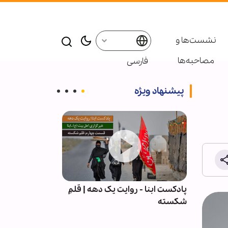
نشست‌ها و
مصاحبه‌ها
فارسی
پیشنهاد ویژه
علمی
پادکست ابنا - روایت یک دهه | قلمِ
آیا قرآن چند ه
 حرم
شکسته
دانسته است؟