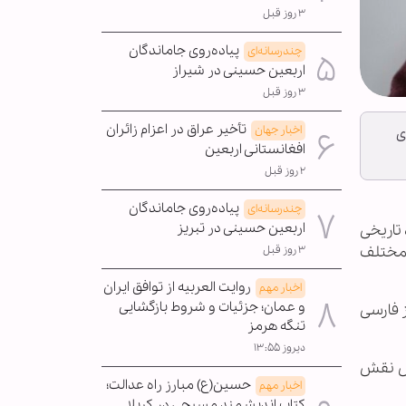
۳ روز قبل
پیاده‌روی جاماندگان
چندرسانه‌ای
اربعین حسینی در شیراز
۳ روز قبل
تأخیر عراق در اعزام زائران
اخبار جهان
ی
افغانستانی اربعین
۲ روز قبل
پیاده‌روی جاماندگان
چندرسانه‌ای
اربعین حسینی در تبریز
 تاریخی
م مختلف
۳ روز قبل
روایت العربیه از توافق ایران
اخبار مهم
و عمان؛ جزئیات و شروط بازگشایی
ز فارسی
تنگه هرمز
دیروز ۱۳:۵۵
هش نقش
حسین(ع) مبارز راه عدالت؛
اخبار مهم
کتاب اندیشمند مسیحی در کربلا