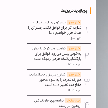
پربازدیدترین‌ها
یاوه‌گویی ترامپ تمامی
اخبار جهان
ندارد؛ اگر ایران توافق نکند، رهبر آن را
هدف قرار خواهیم داد!
۳ روز قبل
ترامپ: مذاکرات با ایران
اخبار جهان
به‌خوبی پیش می‌رود؛ توافق برای
بازگشایی تنگه هرمز نزدیک است!
دیروز ۱۷:۲۸
کنترل هرمز و باب‌المندب
اخبار جهان
موازنه قدرت را به سود محور
مقاومت تغییر داده است
دیروز ۱۶:۳۰
پیاده‌روی جاماندگان
چندرسانه‌ای
اربعین در رشت