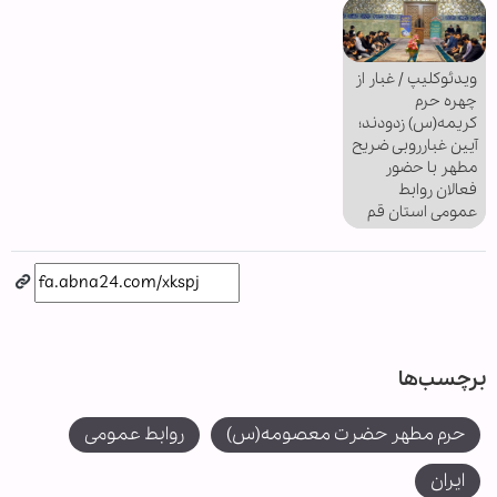
ویدئوکلیپ / غبار از
چهره حرم
کریمه(س) زدودند؛
آیین غبارروبی ضریح
مطهر با حضور
فعالان روابط
عمومی استان قم
برچسب‌ها
حرم مطهر حضرت معصومه(س)
روابط عمومی
ایران