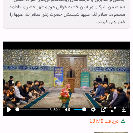
قم ضمن شرکت در آیین خطبه خوانی حرم مطهر حضرت فاطمه
معصومه سلام الله علیها شبستان حضرت زهرا سلام الله علیها را
غبارروبی کردند.
00:57
Play
Mute
Settings
PIP
Enter
Dow
دریافت
18 MB
fullscree