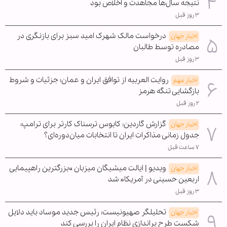
نتیجه سال‌ها مجاهدت و اخلاص بود
۳ روز قبل
درخواست مالک شهرک امید سبز برای بازنگری در
اخبار جهان
مصادره توسط طالبان
۳ روز قبل
روایت العربیه از توافق ایران و عمان؛ جزئیات و شروط
اخبار مهم
بازگشایی تنگه هرمز
۲ روز قبل
گزارش گاردین: کابوس ترسناک کارتر برای ترامپ؛
اخبار جهان
جدول زمانی مذاکرات ایران تا انتخابات میان‌دوره‌ای؟
۷ ساعت قبل
ویدیو | ایالت میشیگان میزبان »بزرگترین راهپیمایی
اخبار جهان
اربعین حسینی در آمریکا« شد
۳ روز قبل
تحلیلگر صهیونیست: رئیس جدید موساد باید دلایل
اخبار جهان
شکست طرح براندازی نظام ایران را بررسی کند