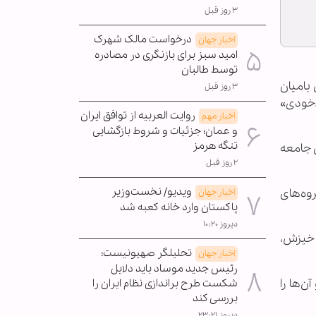
۳ روز قبل
درخواست مالک شهرک
اخبار جهان
امید سبز برای بازنگری در مصادره
توسط طالبان
بامیان
۳ روز قبل
 «خودی»
روایت العربیه از توافق ایران
اخبار مهم
و عمان؛ جزئیات و شروط بازگشایی
تنگه هرمز
ن جامعه
۲ روز قبل
ویدیو/ نخست‌وزیر
وه‌های
اخبار جهان
پاکستان وارد خانه کعبه شد
دیروز ۱۰:۲۰
 خیزش،
تحلیلگر صهیونیست:
اخبار جهان
رئیس جدید موساد باید دلایل
ن‌ها را
شکست طرح براندازی نظام ایران را
بررسی کند
دیروز ۲۳:۲۱