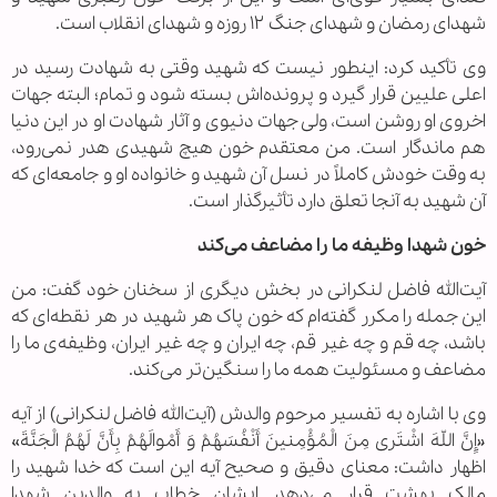
شهدای رمضان و شهدای جنگ ۱۲ روزه و شهدای انقلاب است.
وی تأکید کرد: اینطور نیست که شهید وقتی به شهادت رسید در
اعلی علیین قرار گیرد و پرونده‌اش بسته شود و تمام؛ البته جهات
اخروی او روشن است، ولی جهات دنیوی و آثار شهادت او در این دنیا
هم ماندگار است. من معتقدم خون هیچ شهیدی هدر نمی‌رود،
به وقت خودش کاملاً در نسل آن شهید و خانواده او و جامعه‌ای که
آن شهید به آنجا تعلق دارد تأثیرگذار است.
خون شهدا وظیفه ما را مضاعف می‌کند
آیت‌الله فاضل لنکرانی در بخش دیگری از سخنان خود گفت: من
این جمله را مکرر گفته‌ام که خون پاک هر شهید در هر نقطه‌ای که
باشد، چه قم و چه غیر قم، چه ایران و چه غیر ایران، وظیفه‌ی ما را
مضاعف و مسئولیت همه ما را سنگین‌تر می‌کند.
وی با اشاره به تفسیر مرحوم والدش (آیت‌الله فاضل لنکرانی) از آیه
«إِنَّ اللّهَ اشْتَری مِنَ الْمُؤْمِنینَ أَنْفُسَهُمْ وَ أَمْوالَهُمْ بِأَنَّ لَهُمُ الْجَنَّةَ»
اظهار داشت: معنای دقیق و صحیح آیه این است که خدا شهید را
مالک بهشت قرار می‌دهد. ایشان خطاب به والدین شهدا