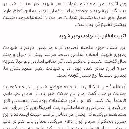
وی افزود: من معتقدم شهادت هر شهید آغاز عنایت خدا بر
بستگان آن شهید و جامعه‌ای است که آن شهید به آنجا تعلق دارد.
همان‌طور که (بلا تشبیه) شهادت هر یک از ائمه ما موجب تثبیت
بیشتر تشیع گردیده است.
تثبیت انقلاب با شهادت رهبر شهید
این استاد حوزه علمیه تصریح کرد: ما یقین داریم با شهادت
رهبری شهید، انقلاب اسلامی صدها مرتبه بیش از چهل و چند
سال گذشته تثبیت و تحکیم شد. آثار انقلاب اسلامی ولو قبلاً هم به
خارج ایران صادر شده بود، اما با شهادت رهبر عظیم‌الشأن ما،
بیداری ملت‌ها اوج بسیار گرفته است.
آیت‌الله فاضل لنکرانی با اشاره به موضع اخیر پاپ در محکومیت
جنایات ترامپ، گفت: من این حرکت اخیر پاپ را عادی نمی‌دانم.
قاعدتاً یک کسی که در رأس تشکیلات روحانیت مسیحی قرار
می‌گیرد با همراهی و هماهنگی دولت آمریکا روی کار می‌آید، اما
مشاهده می‌کنیم که ایشان در مقابل ترامپ خبیث ایستاده و این
چنین محکم از مردم ایران دفاع می‌کند. صدای پاپ هم در دنیا
صدای بسیار قوی‌ای است و این از برکت خون رهبری شهید و