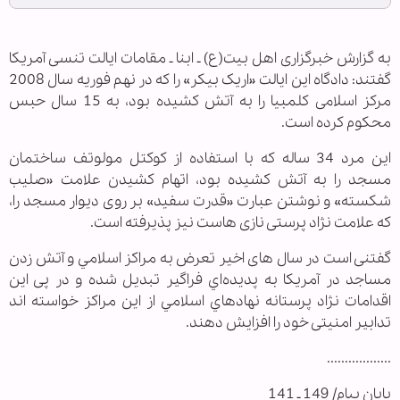
به گزارش خبرگزاری اهل بیت(ع) ـ ابنا ـ مقامات ایالت تنسی آمریکا
گفتند: دادگاه این ایالت «اریک بیکر» را که در نهم فوریه سال 2008
مرکز اسلامی کلمبیا را به آتش کشیده بود، به 15 سال حبس
محکوم کرده است.
این مرد 34 ساله که با استفاده از کوکتل مولوتف ساختمان
مسجد را به آتش کشیده بود، اتهام کشیدن علامت «صلیب
شکسته» و نوشتن عبارت «قدرت سفید» بر روی دیوار مسجد را،
که علامت نژاد پرستی نازی هاست نیز پذیرفته است.
گفتنی است در سال های اخیر تعرض به مراكز اسلامي و آتش زدن
مساجد در آمريكا به پديده‌اي فراگير تبديل شده و در پی این
اقدامات نژاد پرستانه نهادهاي اسلامي از اين مراكز خواسته اند
تدابير امنیتی خود را افزايش دهند.
..................
پایان پیام/ 149 ـ 141