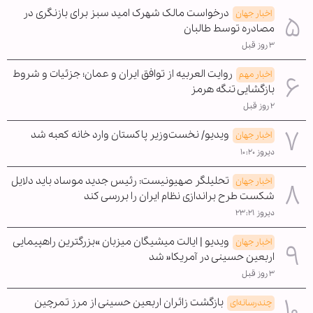
درخواست مالک شهرک امید سبز برای بازنگری در
اخبار جهان
مصادره توسط طالبان
۳ روز قبل
روایت العربیه از توافق ایران و عمان؛ جزئیات و شروط
اخبار مهم
بازگشایی تنگه هرمز
۲ روز قبل
ویدیو/ نخست‌وزیر پاکستان وارد خانه کعبه شد
اخبار جهان
دیروز ۱۰:۲۰
تحلیلگر صهیونیست: رئیس جدید موساد باید دلایل
اخبار جهان
شکست طرح براندازی نظام ایران را بررسی کند
دیروز ۲۳:۲۱
ویدیو | ایالت میشیگان میزبان »بزرگترین راهپیمایی
اخبار جهان
اربعین حسینی در آمریکا« شد
۳ روز قبل
بازگشت زائران اربعین حسینی از مرز تمرچین
چندرسانه‌ای