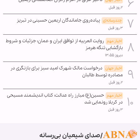
۲ روز قبل
پیاده‌روی جاماندگان اربعین حسینی در تبریز
چندرسانه‌ای
۳ روز قبل
روایت العربیه از توافق ایران و عمان؛ جزئیات و شروط
اخبار مهم
بازگشایی تنگه هرمز
دیروز ۱۳:۵۵
درخواست مالک شهرک امید سبز برای بازنگری در
اخبار جهان
مصادره توسط طالبان
۲ روز قبل
حسین(ع) مبارز راه عدالت؛ کتاب اندیشمند مسیحی
اخبار مهم
در کربلا رونمایی شد
۳ روز قبل
صدای شیعیان بی‌رسانه