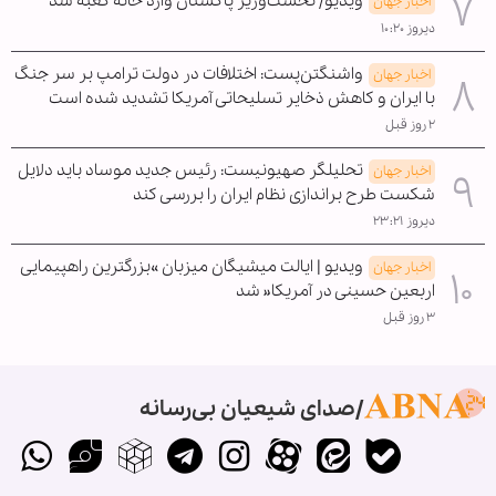
ویدیو/ نخست‌وزیر پاکستان وارد خانه کعبه شد
اخبار جهان
دیروز ۱۰:۲۰
واشنگتن‌پست: اختلافات در دولت ترامپ بر سر جنگ
اخبار جهان
با ایران و کاهش ذخایر تسلیحاتی آمریکا تشدید شده است
۲ روز قبل
تحلیلگر صهیونیست: رئیس جدید موساد باید دلایل
اخبار جهان
شکست طرح براندازی نظام ایران را بررسی کند
دیروز ۲۳:۲۱
ویدیو | ایالت میشیگان میزبان »بزرگترین راهپیمایی
اخبار جهان
اربعین حسینی در آمریکا« شد
۳ روز قبل
صدای شیعیان بی‌رسانه