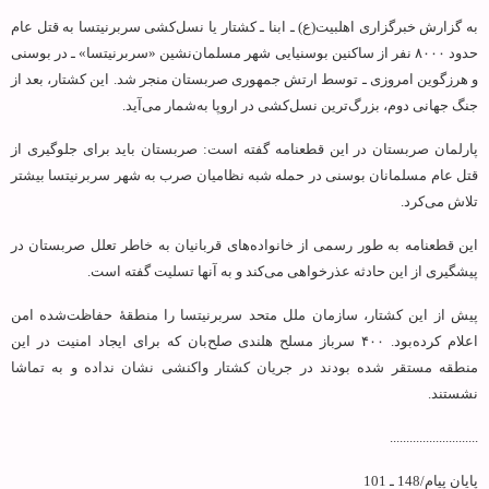
به گزارش خبرگزاری اهل‏بیت(ع) ـ ابنا ـ کشتار یا نسل‌کشی سربرنیتسا به قتل عام
حدود ۸۰۰۰ نفر از ساکنین بوسنیایی شهر مسلمان‌نشین «سربرنیتسا» ـ در بوسنی
و هرزگوین امروزی ـ توسط ارتش جمهوری صربستان منجر شد. این کشتار، بعد از
جنگ جهانی دوم، بزرگ‌ترین نسل‌کشی در اروپا به‌شمار می‌آید.
پارلمان صربستان در این قطعنامه گفته است: صربستان باید برای جلوگیری از
قتل عام مسلمانان بوسنی در حمله شبه نظامیان صرب به شهر سربرنیتسا بیشتر
تلاش می‌کرد.
این قطعنامه به طور رسمی از خانواده‌های قربانیان به خاطر تعلل صربستان در
پیشگیری از این حادثه عذرخواهی می‌کند و به آنها تسلیت گفته است.
پیش از این کشتار، سازمان ملل متحد سربرنیتسا را منطقهٔ حفاظت‌شده امن
اعلام کرده‌بود. ۴۰۰ سرباز مسلح هلندی صلح‌بان که برای ایجاد امنیت در این
منطقه مستقر شده بودند در جریان کشتار واکنشی نشان نداده و به تماشا
نشستند.
...........................
پایان پیام/148 ـ 101