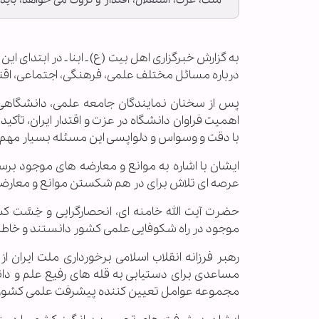
ملت، عزت، استقلال، اقتدار و ثروت می خواهد، باید 
به گزارش خبرگزاری اهل بیت (ع) ـ ابنا ـ در ابتدای ا
درباره مسائل مختلف علمی، فرهنگی، اجتماعی، اقت
پس از سخنان نمایندگان جامعه علمی، دانشگاهی، ح
اهمیت فراوان دانشگاه در عزت و اقتدار ایران، تأک
با دقت و وسواس و دلواپسی این مسئله بسیار مهم را
ایشان با اشاره به موانع و معارضه های موجود بر
عرصه ای تلاش برای در هم شکستن موانع و معارضه ه
حضرت آیت الله خامنه ای، انحصارگرایی و خِسَّت 
موجود در راه شکوفایی علمی کشور دانستند و خاطرن
رهبر فرزانه انقلاب اسلامی برخورداری ملت ایران ا
مساعدی برای دستیابی به قله های رفیع علم و دانش
مجموعه عوامل تعیین کننده پیشرفت علمی کشور 