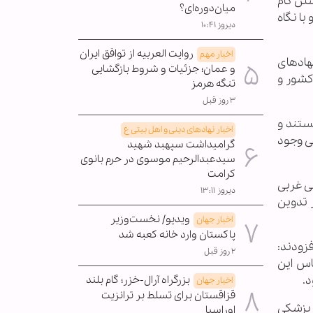
تن گام
میان‌دوره‌ای؟
یم و با نگاه
دیروز ۱۰:۴۱
روایت العربیه از توافق ایران
اخبار مهم
هادهای
و عمان؛ جزئیات و شروط بازگشایی
کشور و
تنگه هرمز
۳ روز قبل
نستند و
اخبار نهادهای دینی و اهل بیتی ع
ی وجود
گرامیداشت سپهبد شهید
سیدعبدالرحیم موسوی در حرم بانوی
کرامت
ی غربی
دیروز ۱۳:۱۱
 تدوین
ویدیو/ نخست‌وزیر
اخبار جهان
پاکستان وارد خانه کعبه شد
فزودند:
۲ روز قبل
اس این
د.
بزرگراه آرال-خزر؛ گام بلند
اخبار جهان
قزاقستان برای تسلط بر ترانزیت
ی پزشکی
اوراسیا