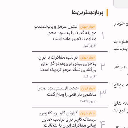
پربازدیدترین‌ها
 خود را
کنترل هرمز و باب‌المندب
اخبار جهان
موازنه قدرت را به سود محور
مقاومت تغییر داده است
اره به
۳ روز قبل
اینجانب
ترامپ: مذاکرات با ایران
اخبار جهان
به‌خوبی پیش می‌رود؛ توافق برای
 در هر
بازگشایی تنگه هرمز نزدیک است!
۳ روز قبل
 موانع
حجت الاسلام سیّد صدرا
اخبار ایران
هاشمی دار فانی را وداع گفت
دیروز ۲۰:۳۷
ینه های
نیز به
گزارش گاردین: کابوس
اخبار جهان
ترسناک کارتر برای ترامپ؛ جدول
زمانی مذاکرات ایران تا انتخابات