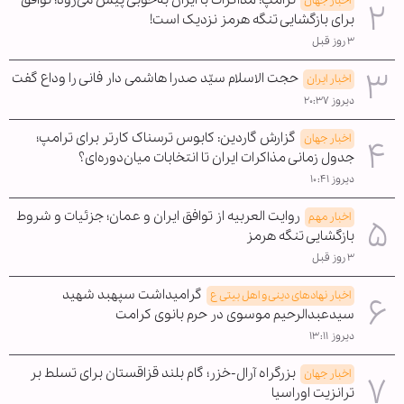
اخبار جهان
برای بازگشایی تنگه هرمز نزدیک است!
۳ روز قبل
حجت الاسلام سیّد صدرا هاشمی دار فانی را وداع گفت
اخبار ایران
دیروز ۲۰:۳۷
گزارش گاردین: کابوس ترسناک کارتر برای ترامپ؛
اخبار جهان
جدول زمانی مذاکرات ایران تا انتخابات میان‌دوره‌ای؟
دیروز ۱۰:۴۱
روایت العربیه از توافق ایران و عمان؛ جزئیات و شروط
اخبار مهم
بازگشایی تنگه هرمز
۳ روز قبل
گرامیداشت سپهبد شهید
اخبار نهادهای دینی و اهل بیتی ع
سیدعبدالرحیم موسوی در حرم بانوی کرامت
دیروز ۱۳:۱۱
بزرگراه آرال-خزر؛ گام بلند قزاقستان برای تسلط بر
اخبار جهان
ترانزیت اوراسیا