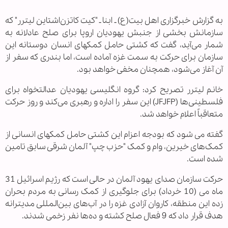
به گزارش خبرگزاری اهل بیت(ع) ـ ابنا ـ "کیت کاتزن‌اشتاین لیترر" که
سازمانش بخشی از جنبش یهودیان اروپا برای صلح عادلانه به
شمار می‌آید، گفت که کشتی حامل کمک‏های انسان دوستانه این
سازمان برای حرکت به سمت غزه آماده است، اما بندری که سفر از
آن آغاز می‌شود، همچنان مخفی خواهد بود.
خانم لیترر تصریح کرد: گروه انگلیسی یهودیان عدالتخواه برای
فلسطینی‌ها (JFJFP) این سفر را اداره و رهبری می‌کند و روز حرکت
متعاقباً اعلام خواهد شد.
گفته می شود که بودجه اعزام این کشتی حامل کمک‏های انسانی از
کمک‌های خیرین، وام و کمک "حزب چپ" آلمان شرقی سابق تامین
شده است.
حرکت سازمان صدای یهود آلمان در حالی است که رژیم اسرائیل 31
ماه می (10 خرداد) برای جلوگیری از کمک ‌رسانی به مردم بحران
‌زده این منطقه، کاروان آزادی غزه را در آب‌های بین‌المللی مدیترانه
هدف قرار داد که 9 فعال صلح کشته و ده‌ها نفر زخمی شدند.