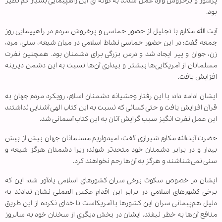
پرشور و برخروش وارد عمل شدند به گونه ای این راهپیمایی بسیار کم نظیر
بود.
آیت الله مکارم با تجلیل از حضور حماسی و پرخروش مردم در راهپیمایی روز
جمعه گفت: در این حضور حماسی نشاط اسلامی در میان شیعه، سنی، مرد،
زن، جوان و پیر ایجاد شد و درس بزرگی برای دشمنان بود. همچنین نفرت
مسلمانان از آمریکایی‌ها بیشتر و بیداری آن‌ها نسبت به این دشمن دیرینه
افزایش یافت.
ایشان ادامه داد: با این رفتار وحشیانه دشمنان اسلام، رویکرد مردم جهان به
قرآن افزایش یافت و حتی کسانی که نسبت به این کتاب الهی آشنایی نداشتند
این عمل نفرت انگیز سبب گرایش آنان به این کتاب آسمانی شد.
حضرت آیت‌الله مکارم شیرازی گفت: امیدواریم مسلمانان جهان بیش از بیش
بیدار و در برابر دشمنان خود متحد‌تر شوند؛ زیرا دشمنان هرگز شیعه و
سنی نمی‌شناشند و هرگز به آن‌ها رحم نخواهند کرد.
ایشان در خصوص سکوت برخی سران کشورهای اسلامی یادآور شد: این که
برخی کشورهای اسلامی در برابر این اقدام عکس العملی نشان ندادند به
دلیل هم‌پیمانی سران این کشورها با آمریکاست تا خدای نکرده از این طریق
منافع آن‌ها به خطر نیفتد. ایشان در بخش دیگری از سخنان خود به سالروز