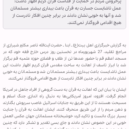
پرخروش مردم در حمایت از قداست قرآن کریم اظهار داشت:
عمل ناشایست جسارت به قرآن باعث بیداری بیشتر مسلمانان
شد و آنها به خوبی نشان دادند در برابر چنین افکار نادرست از
هیچ اقدامی فروگذار نمی‌کنند.
به گزارش خبرگزاری اهل بیت(ع) ـ ابنا ـ حضرت آیت‌الله ناصر مکارم شیرازی از
مراجع تقلید، 27 شهریورماه در نخستین روز درس خارج فقه خود که در
مسجد اعظم قم با حضور صد‌ها تن از طلاب و فضلای حوزه علمیه قم برگزار
شد با ابراز تاسف از اهانت به ساحت مقدس قرآن کریم اظهار داشت: این
عمل ناشایست باعث بیداری بیشتر مسلمانان شد و مسلمانان به خوبی
نشان دادند در برابر چنین افکار نادرست از هیچ اقدامی فروگذار نمی‌کنند.
ایشان با بیان این که اهانت به قرآن به دست گروهی از افراد جاهل در آمریکا
انجام گرفت، افزود: امروز آمریکا‌یی‌ها به دنبال راه اندازی جنگ اسلام و
مسیحت هستند تا از این طریق به جنایات اسرائیل غاصب سرپوش بگذارند
و ذهن مردم را از این طریق منحرف کنند. ایشان اهانت به قرآن را جنایت
بسیار بزرگ دانست و تاکید کرد: خوشبختانه مسلمانان جهان عکس العمل
خوبی در این خصوص نشان دادند و جای بسی تقدیر و تشکر دارد که چنین