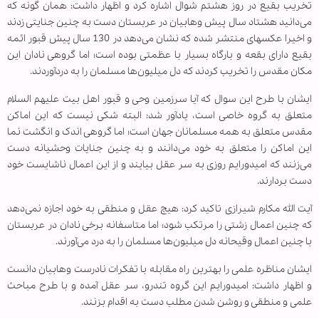
تخریب بقیع در روز هشتم شوال اشاره کرد و اظهار داشت: همان گونه که
می‌دانید هشتاد سال پیش وهابیان در عربستان دست به چنین جنایتی زدند
و اخیرا عکس‏های منتشر شده که نشان می‌دهد در 130 سال پیش قبور ائمه
بقیع دارای بقعه و بارگاه بسیار با عظمتی بوده است؛ اما گروهی نادان این
مکان مقدس را تخریب کردند که دل میلیون‌ها مسلمان را به دردآوردند.
ایشان با طرح این سوال که آیا سرزمین وحی و قبور اهل بیت علیهم السلام
متعلق به گروه خاصی است، یادآور شد: البته شکی نیست که این اماکن
مقدس متعلق به همه مسلمانان جهان است؛ اما گروهی اندک و انگشت ‌نما
این اماکن را متعلق به خود می‌دانند و به چنین جنایات وحشیانه دست
می‌زنند که امیدورایم روزی به سر عقل بیایند و از این اعمال ناشایست خود
دست بردارند.
آیت الله مکارم شیرازی تاکید کرد: هیچ عقل و منطقی به خود اجازه نمی‌دهد
که چنین اعمال زشتی را مرتکب شود؛ اما متاسفانه برخی نادان در عربستان
با چنین اعمال وقیحانه دل میلیون‌ها مسلمان را به درد می‌آورند.
ایشان مناظره علمی را بهترین راه مقابله با تفکرات نادرست وهابیان دانست
و اظهار داشت: امیدورایم این گروه تندرو، سر عقل آمده و با طرح مباحث
علمی و منطقی و روشن شدن مطلب دست به اقدام بزنند.