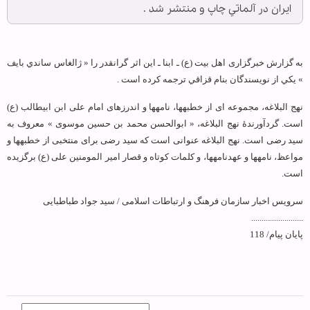
ايران در آلماتي چاپ و منتشر شد .
به گزارش
خبرگزاری اهل بیت (ع) ـ ابنا ـ
اين اثر گرانقدر را « ژالغاس ساندي بايف
» يكي از نويسندگان بنام قزاقي ترجمه كرده است .
نهج البلاغه، مجموعه ای از خطبه‏ها، نامه‏ها و اندرزهای امام علی ابن ابیطالب (ع)
است. گردآورندهٔ نهج البلاغه، « ابوالحسن محمد بن حسین موسوی » معروف به
سید رضی است. نهج البلاغه عنوانی است که سید رضی برای منتخبی از خطبه‏ها و
مواعظ، نامه‏ها و عهدنامه‏ها، و کلمات کوتاه و قصار امير المومنين علی (ع) برگزیده
است.
سرویس اخبار سازمان فرهنگ و ارتباطات اسلامی / سید جواد طباطبایی
.........................
پایان پیام/ 118