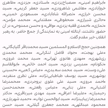
«ابراهیم امینی»، «مصباح‌یزدی»، «استادی»، «یزدی»، «طاهری
خرم‏‌آبادی»، «هاشمی شاهرودی»، «سید جعفر كریمی»، «سید
محسن خرازی»، «نصرالله شاه‌‏آبادی»، «مسعودی خمینی»،
«حائری شیرازی»، «محفوظی»، «مقتدایی»، ‌«محمد مؤمن»،
«نمازی»، «احمدی فقیه یزدی»، «وافی» و «حسن ممدوحی» در آن
حضور داشتند، آیت‏الله امینی به نمایندگی از جمع حاضر، به رهبر
انقلاب خیر مقدم گفت.
همچنین حجج الاسلام و المسلمین «سید محمدباقر گلپایگانی»،
«علی بهجت»، «جواد فاضل لنکرانی»، «محمد محمدی
‌ری‏‌شهری»، «مهدی هادوی تهرانی»، «سید محمد غروی»،
«نكونام»، «مدرسی یزدی»، «سید احمد خاتمی»، «ابوالقاسم
علی‌دوست»، «سید محمد سعیدی»، «عباس كعبی»، «حسینی
بوشهری»، «سید یوسف طباطبایی‌‏نژاد»، «علی نظری منفرد»،
«احمد مروی»، «سید علی علوی بروجردی»، «محمدرضا
آشتیانی»، «علی بنایی»، «عباس رفعتی»، «محمدحسن
رحیمیان»، «علیرضا اعرافی»، «سید مهدی میرباقری»، «دکتر
محمدرضا زیبایی‏نژاد»، «سید ابوالحسن نواب»، ‌«حمید شهریاری»،
«محمود عبداللهی»، «محمد جعفری گیلانی»، «سید حسن