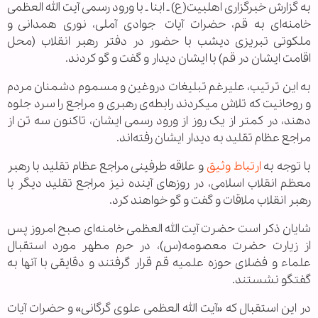
به گزارش خبرگزاری اهل‏بیت(ع) ـ ابنا ـ با ورود رسمی آیت الله العظمی
خامنه‏‌ای به قم، حضرات آیات جوادی آملی، نوری همدانی و
ملکوتی تبریزی دیشب با حضور در دفتر رهبر انقلاب (محل
اقامت ایشان در قم) با ایشان دیدار و گفت و گو كردند.
به این ترتیب، علیرغم تبلیغات دروغین و مسموم دشمنان مردم
و روحانیت که تلاش می‏کردند رابطه‏‌ی رهبری و مراجع را سرد جلوه
دهند، در کمتر از یک روز از ورود رسمی ایشان، تاکنون سه تن از
مراجع عظام تقلید به دیدار ایشان رفته‌‏اند.
با توجه به
ارتباط وثیق
و علاقه طرفینی مراجع عظام تقلید با رهبر
معظم انقلاب اسلامی، در روزهای آینده نیز مراجع تقلید دیگر با
رهبر انقلاب ملاقات و گفت و گو خواهند کرد.
شایان ذکر است حضرت آیت الله العظمی خامنه‏‌ا‌ی صبح امروز پس
از زیارت حضرت معصومه(س)، در حرم مطهر مورد استقبال
علماء و فضلای حوزه علمیه قم قرار گرفتند و دقایقی با آنها به
گفتگو نشستند.
در این استقبال که «آیت الله العظمی علوی گرگانی» و حضرات آیات